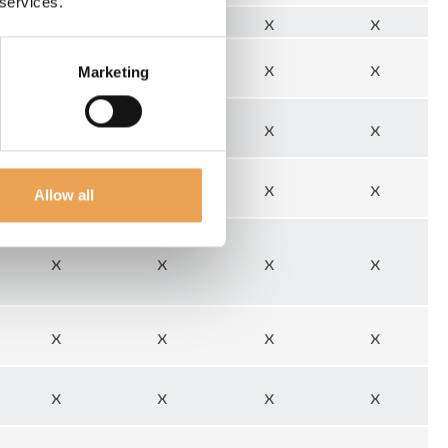
 services.
x
x
x
x
x
x
x
x
Marketing
x
x
x
x
x
x
x
x
Allow all
x
x
x
x
x
x
x
x
x
x
x
x