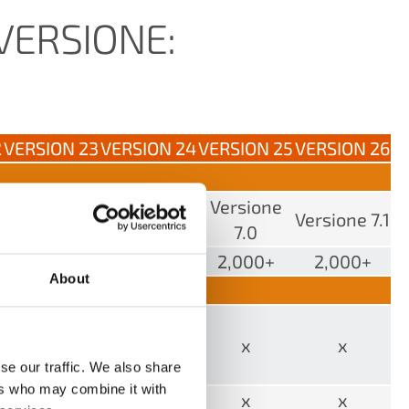
 VERSIONE:
2
VERSION 23
VERSION 24
VERSION 25
VERSION 26
Versione
Versione
Versione
Versione 7.1
6.2
6.3
7.0
1,900+
2,000+
2,000+
2,000+
About
x
x
x
x
se our traffic. We also share
ers who may combine it with
x
x
x
x