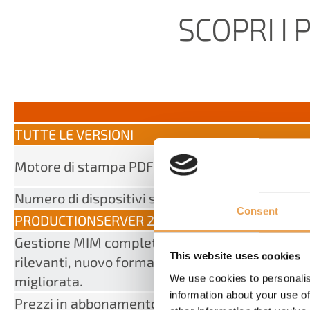
SCOPRI I 
TUTTE LE VERSIONI
Motore di stampa PDF di Adobe
Numero di dispositivi supportati
Consent
PRODUCTIONSERVER 22
Gestione MIM completamente rivista: aggiunta 
This website uses cookies
rilevanti, nuovo formato file, importazione ed
We use cookies to personalis
migliorata.
information about your use of
Prezzi in abbonamento per tutti i prodotti soft