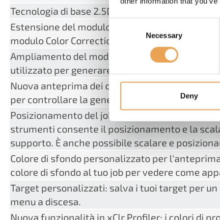
other information that you’ve
Tecnologia di base 2.5D
Consent
Estensione del modulo REST API: supporto delle 
Necessary
Selection
modulo Color Correction Loop e di Proofgate.
Ampliamento del modulo di calcolo dei costi: il 
utilizzato per generare report sui costi unitari.
Nuova anteprima dei canali: visualizzazione de
Deny
per controllare la generazione del bianco.
Posizionamento del job nell'anteprima del supp
strumenti consente il posizionamento e la scal
supporto. È anche possibile scalare e posizio
Colore di sfondo personalizzato per l'anteprima
colore di sfondo al tuo job per vedere come app
Target personalizzati: salva i tuoi target per un
menu a discesa.
Nuova funzionalità in xClr Profiler: i colori di p