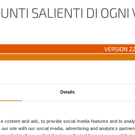
PUNTI SALIENTI DI OGNI
VERSION 2
Versione
6.0
1,850+
Details
semplificata delle informazioni
 esportazione più semplici, panoramica
x
e content and ads, to provide social media features and to analy
 our site with our social media, advertising and analytics partn
ware.
x