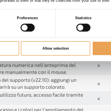
 provided to them or that they’ve collected from your use of their
x
curve di separazione delle gocce, del
x
Preferences
Statistics
tipo di supporto "Articolo" può essere
x
lle diverse separazioni, ad esempio
x
Allow selection
orto (v22.10): una nuova barra degli
atura numerica nell'anteprima del
x
nare manualmente con il mouse.
 del supporto (v22.10): aggiungi un
x
arirà su un supporto colorato.
 utilizzo futuro, accesso facile tramite
x
rocesso e i colori per l'ampliamento del