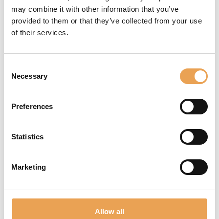
may combine it with other information that you’ve
Implementazione:
provided to them or that they’ve collected from your use
Transizione senza problemi a
of their services.
Productionserver, con
supporto durante
installazione e
Consent
configurazione, adattate al
Necessary
Selection
vostro ambiente di
produzione.
Preferences
Formazione:
Sessioni
strutturate per i vostri
Statistics
operatori, dalle funzionalità
di base a quelle avanzate, in
Marketing
base alle esigenze e al livello
di esperienza.
Allow all