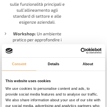
sulle funzionalità principali e
sull’allineamento agli
standard di settore e alle
esigenze aziendali.
Workshop:
Un ambiente
pratico per approfondire i
requisiti tecnici della vostra
produzione. I nostri esperti
collaborano con il vostro
team per adattare la
Consent
Details
About
soluzione alle vostre
operazioni.
This website uses cookies
We use cookies to personalise content and ads, to
PROCESSO DI
provide social media features and to analyse our traffic.
We also share information about your use of our site with
IMPLEMENTAZIONE
our social media, advertising and analytics partners who