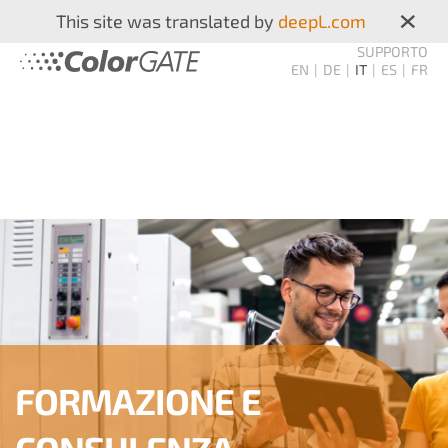
×
This site was translated by
deepL.com
SUPPORTO
EN
DE
IT
ES
FR
FORMAZIONE E