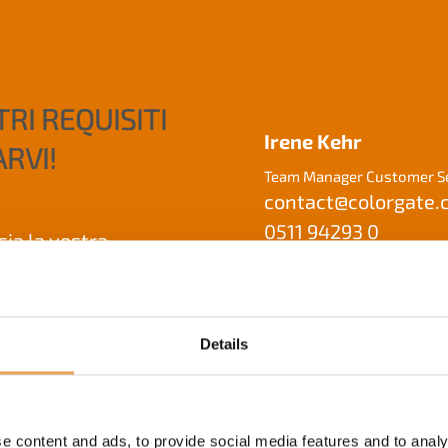
RI REQUISITI
Irene Kehr
ARVI!
Team Manager Customer Se
contact@
colorgate
0511 94293 0
ia la vostra
MODULO DI
CONTATTO
Details
e content and ads, to provide social media features and to analy