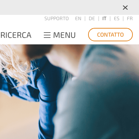
×
SUPPORTO
EN
DE
IT
ES
FR
RICERCA
MENU
CONTATTO