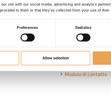
 our site with our social media, advertising and analytics partn
 provided to them or that they’ve collected from your use of their
NTIVI
CONTATTO / AIUTO
Preferences
Statistics
Per domande non esitate
o
contattarci:
a
+49 511 94293
iva sulla privacy
Allow selection
i di utilizzo
ColorGATE Team
Modulo di contatto