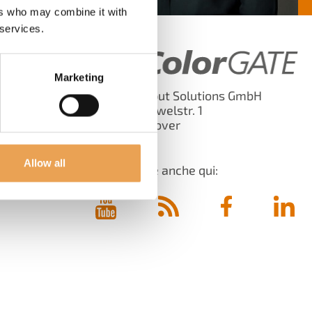
ers who may combine it with
 services.
Marketing
Digital Output Solutions GmbH
 a
Grosse Duewelstr. 1
30171 Hannover
Germania
-0
Allow all
Ci troverete anche qui: