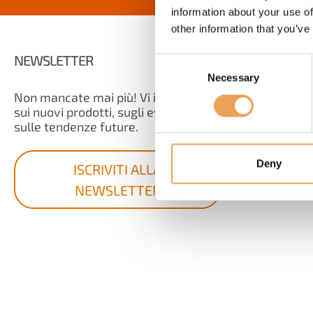
information about your use of
other information that you’ve
NEWSLETTER
LINK AGGIU
Consent
Necessary
Selection
Non mancate mai più! Vi informiamo
Contatt
sui nuovi prodotti, sugli eventi e
FAQ
sulle tendenze future.
Impront
Informat
Deny
ISCRIVITI ALLA
Condizion
NEWSLETTER