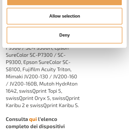
senza problemi il nuovo
hardware nei flussi di lavoro di
Allow selection
produzione esistenti.
Tra le nuove aggiunte
Deny
figurano:
Epson SureColor SC-
F9500 / SC-F9500H, Epson
SureColor SC-P7300 / SC-
P9300, Epson SureColor SC-
S8100, Fujifilm Acuity Triton,
Mimaki JV200-130 / JV200-160
/ JV200-160B, Mutoh HydrAton
1642, swissQprint Topi 5,
swissQprint Oryx 5, swissQprint
Karibu 2 e swissQprint Karibu S.
Consulta
qui
l’elenco
completo dei dispositivi