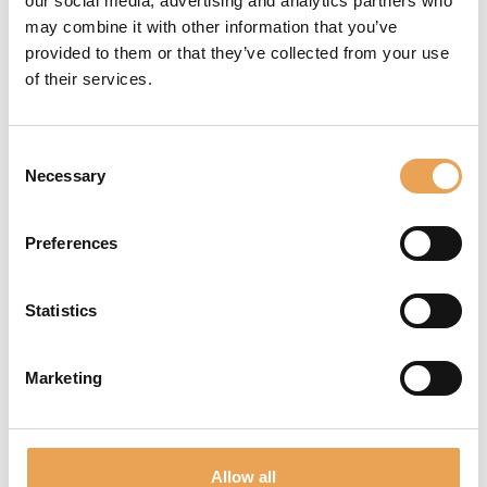
our social media, advertising and analytics partners who
may combine it with other information that you’ve
provided to them or that they’ve collected from your use
of their services.
NUOVI DISPOSITIVI
Consent
SUPPORTATI
Necessary
Selection
Productionserver 26 continua
Preferences
ad ampliare il proprio
ecosistema di dispositivi con il
Statistics
supporto delle più recenti
tecnologie di stampa. Sono stati
aggiunti nuovi driver per una
Marketing
vasta gamma di sistemi di
Epson, Fujifilm, Mimaki, Mutoh,
swissQprint e altri ancora,
aiutando le aziende a integrare
Allow all