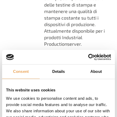
delle testine di stampa e
mantenere una qualità di
stampa costante su tutti i
dispositivi di produzione.
Attualmente disponibile per i
prodotti Industrial
Productionserver.
Ricalibrazione rapida della
stampante
Nuova tecnologia Base
Consent
Details
About
Linearization
Risultati uniformi su tutti i
dispositivi
This website uses cookies
Riduzione degli scarti e delle
We use cookies to personalise content and ads, to
ristampe
provide social media features and to analyse our traffic.
Maggiore affidabilità della
We also share information about your use of our site with
produzione