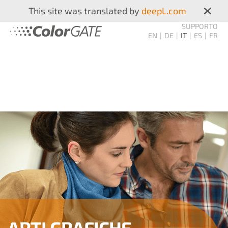
×
This site was translated by
deepL.com
SUPPORTO
EN
DE
IT
ES
FR
ARTI GRAFICHE