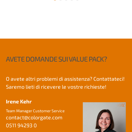
AVETE DOMANDE SUI VALUE PACK?
O avete altri problemi di assistenza? Contattateci!
Saremo lieti di ricevere le vostre richieste!
Irene Kehr
Team Manager Customer Service
contact@
colorgate.com
0511 94293 0