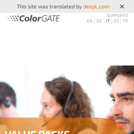
×
This site was translated by
deepL.com
SUPPORTO
EN
DE
IT
ES
FR