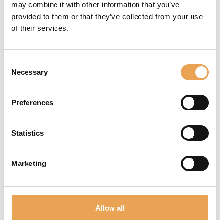
may combine it with other information that you’ve
X
provided to them or that they’ve collected from your use
of their services.
SÌ
Test di nuovi moduli
Testate
Consent
gratuitamente le
Necessary
Selection
nuove funzionalità
per quattro
Preferences
settimane, prima di
decidere se
Statistics
aggiungere un
modulo alla vostra
licenza.
Marketing
X
SÌ
Allow all