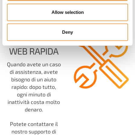
PERCHÉ È NECESSARIO
Allow selection
AVERE UN VALUE PACK
Deny
ASSISTENZA
WEB RAPIDA
Quando avete un caso
di assistenza, avete
bisogno di un aiuto
rapido: dopo tutto,
ogni minuto di
inattività costa molto
denaro.
Potete contattare il
nostro supporto di