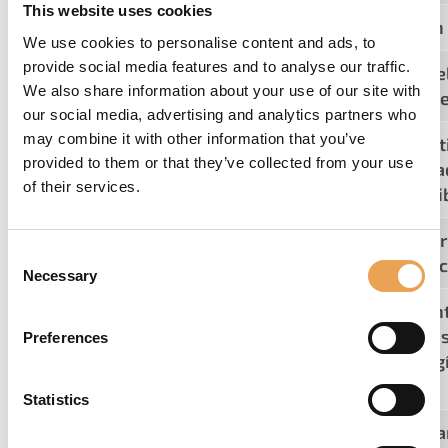
This website uses cookies
La biblioteca CrossXColor se actualizó a la versió
We use cookies to personalise content and ads, to
provide social media features and to analyse our traffic.
Visualización en la configuración del programa del 
We also share information about your use of our site with
posibilidad de cambiar el modo de uso si se requie
our social media, advertising and analytics partners who
may combine it with other information that you’ve
Mejoras en la interfaz de usuario: Selecciona múlt
provided to them or that they’ve collected from your use
directamente linealizaciones y perfiles desde la 
of their services.
módulo ahora muestra todos los módulos disponibl
Mejoras en la interfaz de usuario:Módulo Fingerpri
Consent
color automáticas al imprimir repeticiones con ar
Necessary
Selection
REST API con nuevas funciones: Crear y editar con
salida como especificación en píxeles. Usar curvas
Preferences
Eliminar MIMs y perfiles. Soporte para la tecnolog
Seguridad de Trabajos.
Statistics
El módulo Fingerprint admite archivos PDF: Crea a