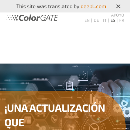
×
This site was translated by
deepL.com
APOYO
EN
DE
IT
ES
FR
¡UNA ACTUALIZACIÓN
QUE