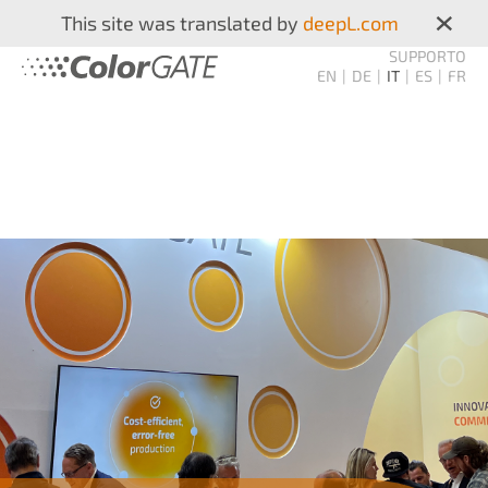
×
This site was translated by
deepL.com
SUPPORTO
EN
DE
IT
ES
FR