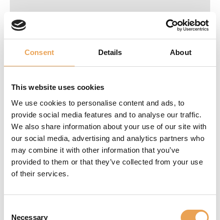
Consent
Details
About
This website uses cookies
We use cookies to personalise content and ads, to
provide social media features and to analyse our traffic.
We also share information about your use of our site with
IPI Industrial Print Integration
our social media, advertising and analytics partners who
24.
- 25.11.2026
may combine it with other information that you’ve
Duesseldorf - Neuss
provided to them or that they’ve collected from your use
of their services.
Consent
Necessary
Selection