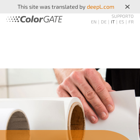
×
This site was translated by
deepL.com
SUPPORTO
EN
DE
IT
ES
FR