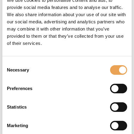
We use cookies to personalise content and ads, to
CORE PRODUCTIONSERVER
provide social media features and to analyse our traffic.
We also share information about your use of our site with
our social media, advertising and analytics partners who
may combine it with other information that you’ve
provided to them or that they’ve collected from your use
of their services.
Servizi aggiuntivi
Consent
Necessary
Selection
Preferences
Statistics
FORMAZIONE E CONSULENZA
Marketing