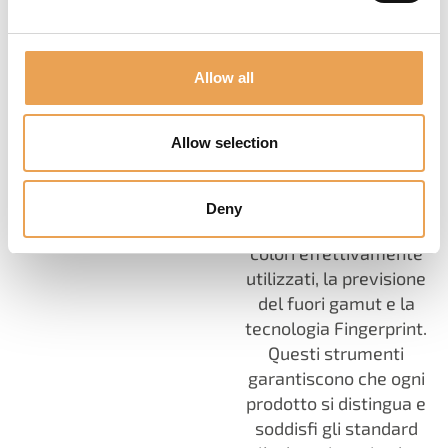
marchio e soddisfare
le aspettative dei
clienti.
Allow all
Fortunatamente,
ColorGATE offre una
Allow selection
serie di funzioni a
supporto della qualità
del colore, tra cui i
Deny
profili colore basati sui
colori effettivamente
utilizzati, la previsione
del fuori gamut e la
tecnologia Fingerprint.
Questi strumenti
garantiscono che ogni
prodotto si distingua e
soddisfi gli standard