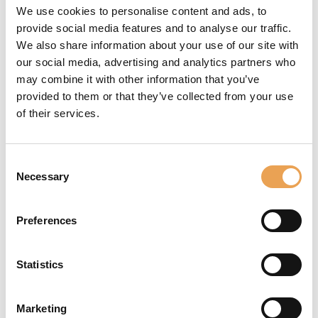
QUALITÀ DEL
We use cookies to personalise content and ads, to
provide social media features and to analyse our traffic.
COLORE
We also share information about your use of our site with
our social media, advertising and analytics partners who
La qualità del colore è
may combine it with other information that you’ve
molto importante
provided to them or that they’ve collected from your use
nella decorazione
of their services.
digitale delle superfici.
È necessario gestire
tolleranze strette per
Consent
Necessary
ottenere la coerenza
Selection
del prodotto finale.
Garantire che i
Preferences
prodotti abbiano
sempre lo stesso
Statistics
aspetto è essenziale
per mantenere la
reputazione di un
Marketing