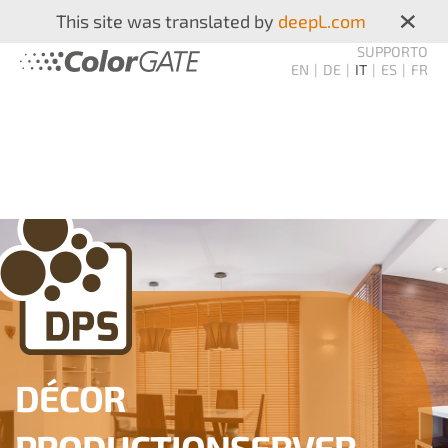
×
This site was translated by
deepL.com
SUPPORTO
EN
DE
IT
ES
FR
DÉCOR
PRODUCTIONSERVER