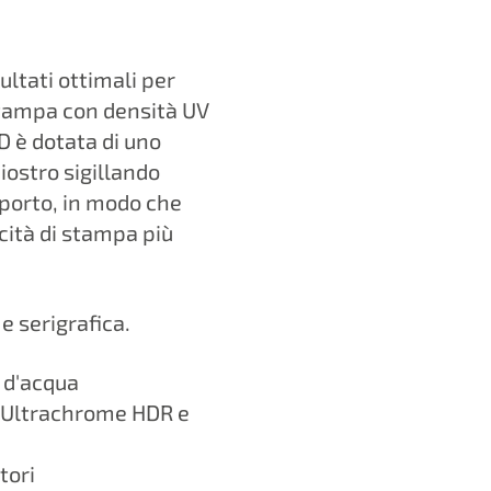
ultati ottimali per
i stampa con densità UV
HD è dotata di uno
iostro sigillando
pporto, in modo che
cità di stampa più
e serigrafica.
e d'acqua
N Ultrachrome HDR e
tori