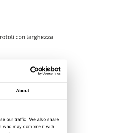
I rotoli con larghezza
 un sistema a getto
 e Productionserver + Film and
About
UTIONS VIDEO
se our traffic. We also share
ers who may combine it with