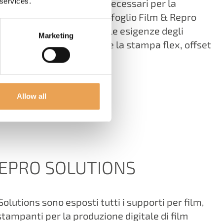
 services.
ns copre tutti i prodotti necessari per la
 sostanze chimiche. Il portafoglio Film & Repro
ogettato per soddisfare le esigenze degli
Marketing
 stampa convenzionali come la stampa flex, offset
Allow all
REPRO SOLUTIONS
olutions sono esposti tutti i supporti per film,
stampanti per la produzione digitale di film