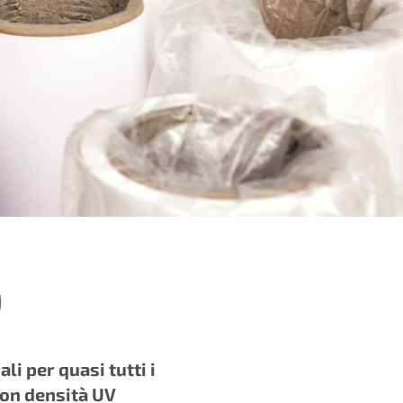
D
li per quasi tutti i
con densità UV