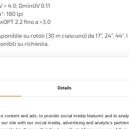
 > 4.0; DminUV 0.11
: 180 lpi
xOPT 2.2 fino a >3.0
ponibile su rotoli (30 m ciascuno) da 17", 24", 44". 
onibili su richiesta.
stati valutati in test di laboratorio utilizzando il rispettivo film su
to. Inchiostri usati: Ultrachrome HDR, K3, XD. Software: Filmgate
Details
FILM & REPRO SOL
e content and ads, to provide social media features and to analy
 our site with our social media, advertising and analytics partn