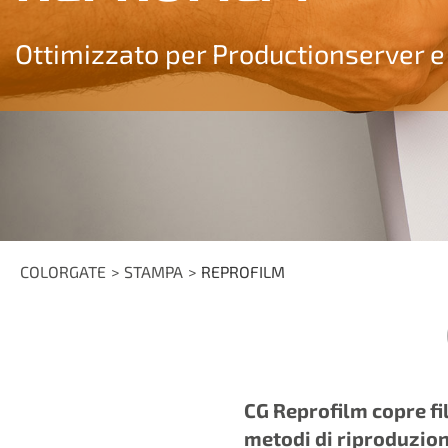
Ottimizzato per Productionserver e
COLORGATE
STAMPA
REPROFILM
CG Reprofilm copre fil
metodi di riproduzion