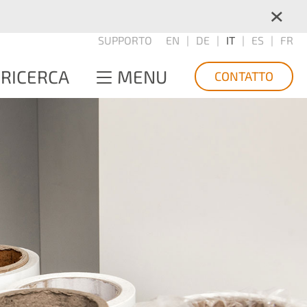
×
SUPPORTO
EN
DE
IT
ES
FR
RICERCA
MENU
CONTATTO