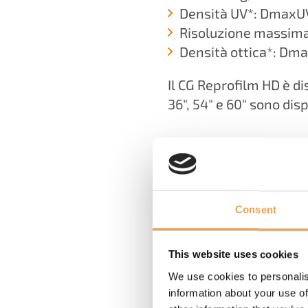
Densità UV*: DmaxUV
Risoluzione massima*
Densità ottica*: Dma
Il CG Reprofilm HD è dis
36", 54" e 60" sono disp
*Tutti i valori dichiarati sono 
d'inchiostro Epson raccomanda
Plate Module (FPM).
Consent
This website uses cookies
We use cookies to personalis
information about your use of