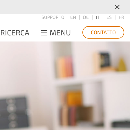
×
SUPPORTO
EN
DE
IT
ES
FR
RICERCA
MENU
CONTATTO