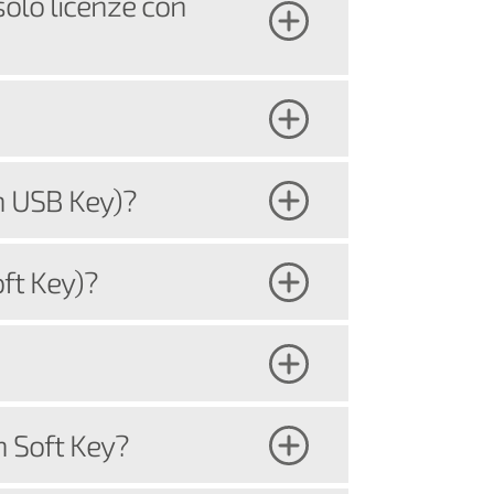
solo licenze con
on USB Key)?
oft Key)?
n Soft Key?