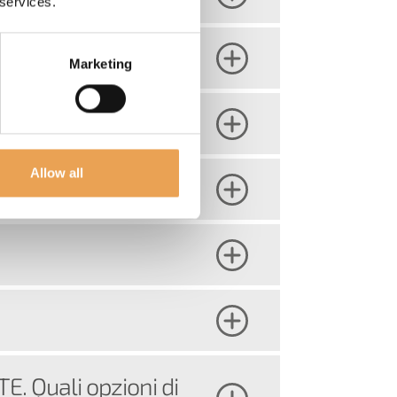
 services.
GATE?
Marketing
Allow all
. Quali opzioni di