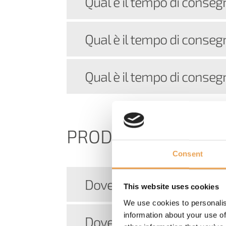
Qual è il tempo di conse
Qual è il tempo di consegn
Qual è il tempo di conseg
PRODOTTI
Consent
Dove posso trovare le ver
This website uses cookies
We use cookies to personalis
information about your use of
Dove posso trovare una 