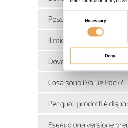
other information that you’ve
Consent
Posso configurare la mia
Necessary
Selection
Il mio dispositivo sarà s
Deny
Dove posso trovare la d
Cosa sono i Value Pack?
Per quali prodotti è dispo
Eseguo una versione prec