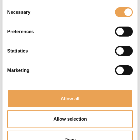
La standardizzazione e
Consent
l'automazione sono
Necessary
Selection
essenziali nella stampa
digitale, soprattutto quando
si tratta di mantenere una
Preferences
qualità del colore eccellente:
Statistics
Coerenza: La
standardizzazione
garantisce che i colori
Marketing
delle stampe digitali
rimangano coerenti,
soddisfacendo ogni
Allow all
volta le aspettative dei
clienti.
Allow selection
Riduzione degli errori:
L'automazione rileva e
corregge rapidamente
Deny