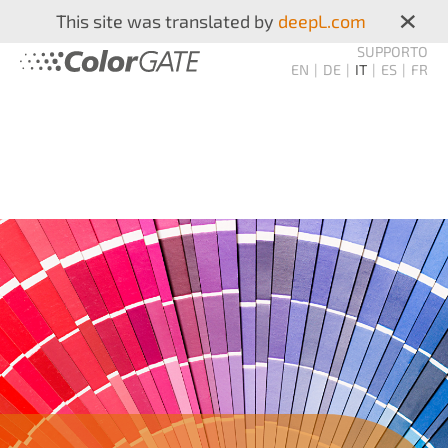
×
This site was translated by
deepL.com
SUPPORTO
EN
DE
IT
ES
FR