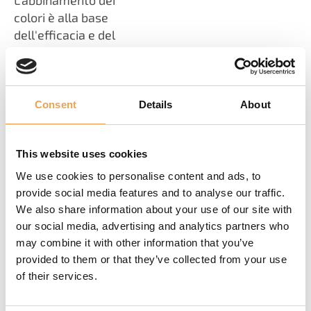
L'abbinamento dei
colori è alla base
dell'efficacia e del
successo di varie
applicazioni di stampa,
ed è quindi una priorità
assoluta sia per le
Consent
Details
About
aziende che per i
privati che desiderano
This website uses cookies
materiali stampati di
alta qualità.
We use cookies to personalise content and ads, to
provide social media features and to analyse our traffic.
We also share information about your use of our site with
OTTIMIZZARE,
our social media, advertising and analytics partners who
may combine it with other information that you’ve
STANDARDIZZARE,
provided to them or that they’ve collected from your use
AVERE SUCCESSO
of their services.