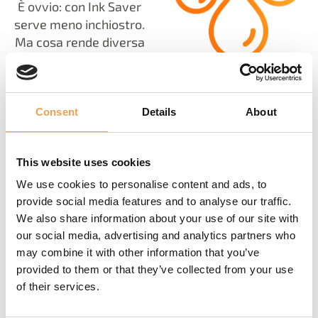
È ovvio: con Ink Saver
serve meno inchiostro.
Ma cosa rende diversa
la tecnologia Ink Saver
di ColorGATE?
La nostra soluzione
non riduce
Consent
Details
About
semplicemente la
quantità di inchiostro
This website uses cookies
utilizzata per tutti i
disegni di una
We use cookies to personalise content and ads, to
percentuale casuale.
provide social media features and to analyse our traffic.
Questo può portare a
We also share information about your use of our site with
problemi visivi con
our social media, advertising and analytics partners who
may combine it with other information that you’ve
alcuni disegni.
provided to them or that they’ve collected from your use
Con ColorGATE si
of their services.
ottiene un risparmio
d'inchiostro dinamico.