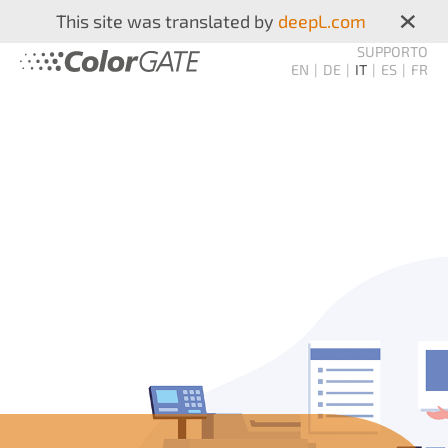
×
This site was translated by
deepL.com
SUPPORTO
EN
DE
IT
ES
FR