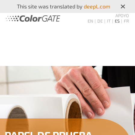
×
This site was translated by
deepL.com
APOYO
EN
DE
IT
ES
FR