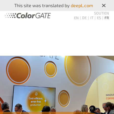
×
This site was translated by
deepL.com
SOUTIEN
EN
DE
IT
ES
FR