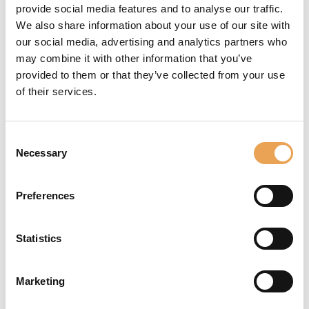
provide social media features and to analyse our traffic.
Productionserver 26
We also share information about your use of our site with
continue d’élargir son
our social media, advertising and analytics partners who
écosystème de
may combine it with other information that you’ve
périphériques en
provided to them or that they’ve collected from your use
prenant en charge les
of their services.
dernières
technologies
d’impression. De
Consent
Necessary
nouveaux pilotes ont
Selection
été ajoutés pour toute
une gamme de
Preferences
systèmes proposés
par Epson, Fujifilm,
Statistics
Mimaki, Mutoh,
swissQprint et bien
d’autres, aidant ainsi
Marketing
les entreprises à