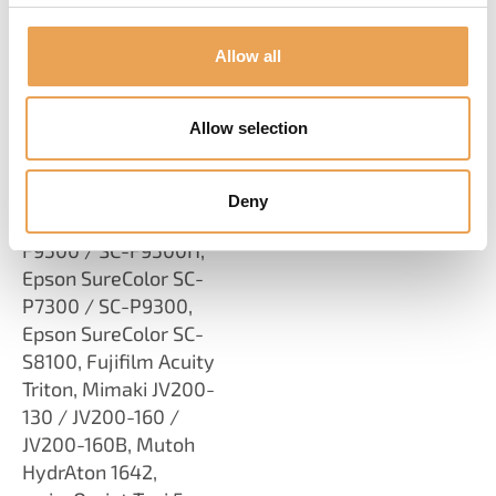
intégrer de nouveaux
matériels en toute
Allow all
transparence dans
leurs flux de
production existants.
Allow selection
Parmi les nouveaux
ajouts, on trouve
Deny
:
Epson SureColor SC-
F9500 / SC-F9500H,
Epson SureColor SC-
P7300 / SC-P9300,
Epson SureColor SC-
S8100, Fujifilm Acuity
Triton, Mimaki JV200-
130 / JV200-160 /
JV200-160B, Mutoh
HydrAton 1642,