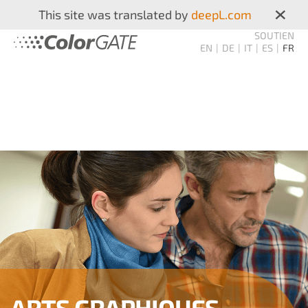
×
This site was translated by
deepL.com
SOUTIEN
EN
DE
IT
ES
FR
ARTS GRAPHIQUES