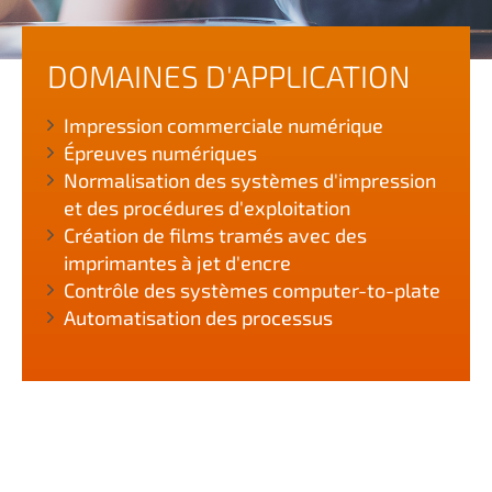
DOMAINES D'APPLICATION
Impression commerciale numérique
Épreuves numériques
Normalisation des systèmes d'impression
et des procédures d'exploitation
Création de films tramés avec des
imprimantes à jet d'encre
Contrôle des systèmes computer-to-plate
Automatisation des processus