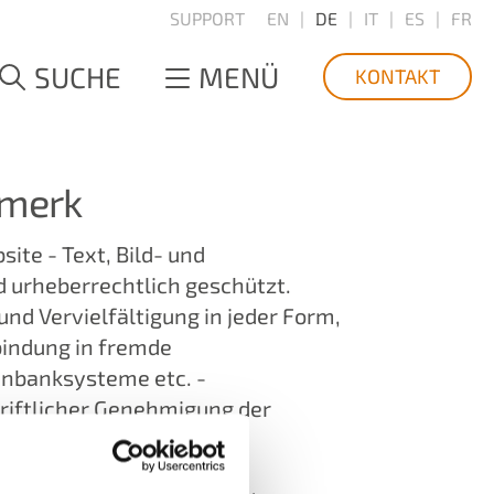
SUPPORT
EN
DE
IT
ES
FR
SUCHE
MENÜ
KONTAKT
rmerk
site - Text, Bild- und
d urheberrechtlich geschützt.
nd Vervielfältigung in jeder Form,
bindung in fremde
tenbanksysteme etc. -
hriftlicher Genehmigung der
g.