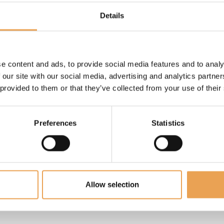
ColorGATE, Production
Plategate, Value Pack
Details
SmartControl sind ei
ColorGATE Digital Out
Produkt- und Herstel
e content and ads, to provide social media features and to analy
Marken der jeweiligen
 our site with our social media, advertising and analytics partn
ständiger Weiterentw
 provided to them or that they’ve collected from your use of their
oshinori Arita,Thomas
Produkte können sich 
Leistungsmerkmale au
Preferences
Statistics
ändern.
Online Concept · Des
abteilung_digital GmbH
Kommunikation im Mit
Allow selection
digital.de