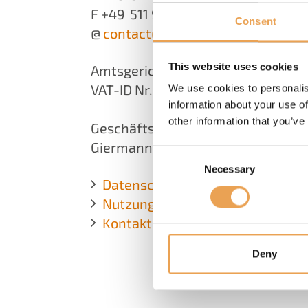
F +49 511 942 93- 40
Consent
@
contact@
colorgate.com
This website uses cookies
Amtsgericht Hannover · HRB 56616
VAT-ID Nr. DE 190 902 156
We use cookies to personalis
information about your use of
other information that you’ve
Geschäftsführer: Oliver Luedtke, T
Giermann
Consent
Necessary
Selection
Datenschutz
Nutzungsbedingungen
Kontakt
Deny