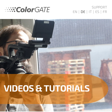
SUPPORT
EN
DE
IT
ES
FR
VIDEOS & TUTORIALS