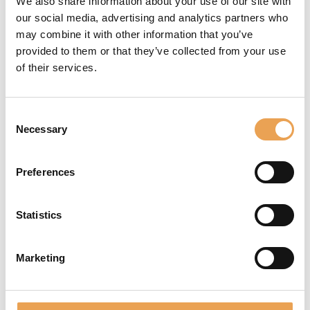
We also share information about your use of our site with
our social media, advertising and analytics partners who
may combine it with other information that you’ve
Teamvideos
provided to them or that they’ve collected from your use
of their services.
Consent
Customer Service
Marketing
Necessary
Selection
Preferences
Statistics
Marketing
Product Management
Professional
Services