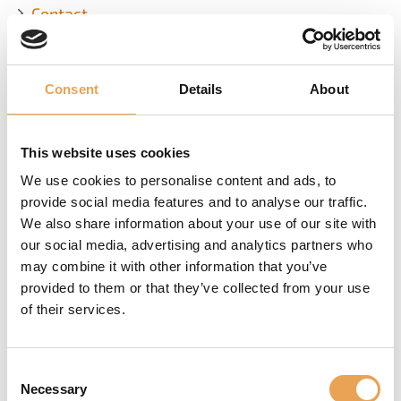
Contact
Consent
Details
About
Avis de droit d'auteur
This website uses cookies
We use cookies to personalise content and ads, to
Tous les contenus de ce site web - textes, images
provide social media features and to analyse our traffic.
et données vidéo - sont protégés par le droit
We also share information about your use of our site with
d'auteur. Toute édition, utilisation ou reproduction
our social media, advertising and analytics partners who
sous quelque forme que ce soit, y compris
may combine it with other information that you’ve
l'intégration dans des sites Web de tiers, des
provided to them or that they’ve collected from your use
systèmes de base de données, etc., nécessite
of their services.
l'autorisation écrite expresse du détenteur des
droits d'auteur.
Consent
ColorGATE, Productionserver, Filmgate, Proofgate,
Necessary
Selection