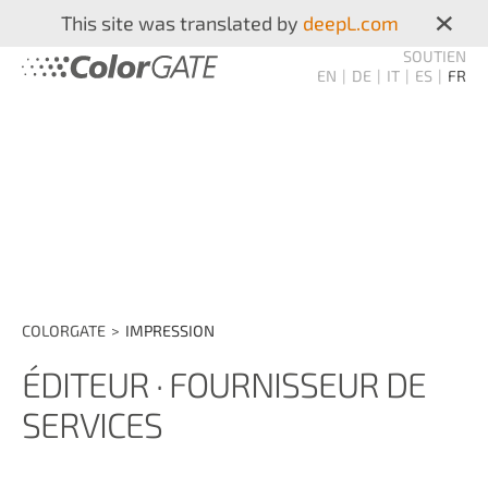
×
This site was translated by
deepL.com
SOUTIEN
EN
DE
IT
ES
FR
COLORGATE
IMPRESSION
ÉDITEUR · FOURNISSEUR DE
SERVICES