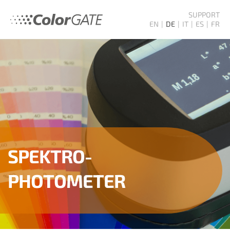
SUPPORT
EN
DE
IT
ES
FR
SPEKTRO­
PHOTOMETER