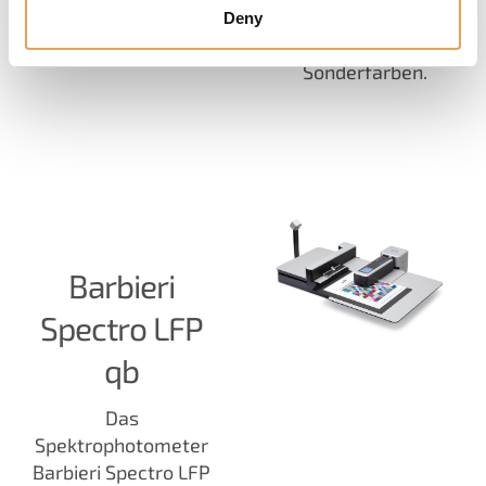
Werkzeug für die
Deny
präzise Messung von
Sonderfarben.
Barbieri
Spectro LFP
qb
Das
Spektrophotometer
Barbieri Spectro LFP