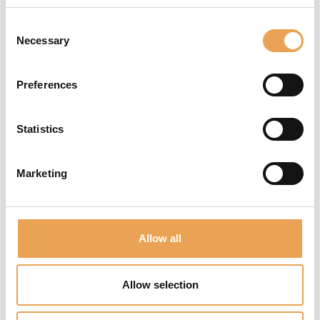
Consent
X-Rite i1Basic
Necessary
Selection
Pro 3
Preferences
Ihre marktführende
Lösung für die
Statistics
Erstellung von
Farbprofilen. i1Basic
Pro 3 eignet sich
Marketing
perfekt für
professionelle
Bildbearbeiter, die
Allow all
genaue Farben auf
Monitoren und
Projektoren
Allow selection
benötigen. Es ist auch
ein unverzichtbares