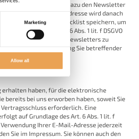
 services.
berührt wird. Sie können dazu den Newsletter
bbestellen. Ihre E-Mail-Adresse wird danach
eiterhin in einer sog. Blacklist speichern, um
Marketing
 auf Grundlage des Art. 6 Abs. 1 lit. f DSGVO
ur Übersendung unseres Newsletters zu
derzeit dieser Verarbeitung Sie betreffender
Allow all
 erhalten haben, für die elektronische
e bereits bei uns erworben haben, soweit Sie
Vertragsschluss erforderlich. Eine
lgt auf Grundlage des Art. 6 Abs. 1 lit. f
Verwendung Ihrer E-Mail-Adresse jederzeit
nden Sie im Impressum. Sie können auch den