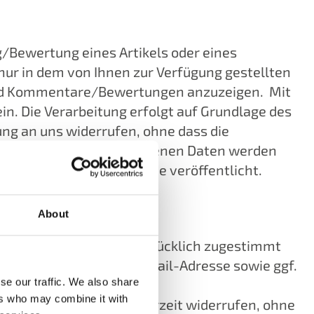
Bewertung eines Artikels oder eines
ur in dem von Ihnen zur Verfügung gestellten
und Kommentare/Bewertungen anzuzeigen. Mit
n. Die Verarbeitung erfolgt auf Grundlage des
ilung an uns widerrufen, ohne dass die
 wird. Ihre personenbezogenen Daten werden
on Ihnen angegebene Name veröffentlicht.
About
er, sofern Sie dem ausdrücklich zugestimmt
verarbeiten wir Ihre E-Mail-Adresse sowie ggf.
se our traffic. We also share
en.
ers who may combine it with
önnen die Einwilligung jederzeit widerrufen, ohne