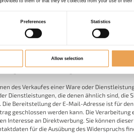
 provided to them or that they’ve collected from your use of their
lligung bis zum Widerruf erfolgten Verarbeitung 
nks im Newsletter oder durch Mitteilung an uns a
s dem Verteiler, können wir Ihre E-Mail-Adresse w
Preferences
Statistics
-Mails von uns erhalten. Diese Speicherung erfolgt
, die erneute Verwendung Ihrer E-Mail-Adresse z
e sich aus Ihrer besonderen Situation ergeben, je
Allow selection
endung von Direktwerbung
men des Verkaufes einer Ware oder Dienstleistung
Dienstleistungen, die denen ähnlich sind, die Si
ie Bereitstellung der E-Mail-Adresse ist für den 
trag geschlossen werden kann. Die Verarbeitung erfo
 Interesse an Direktwerbung. Sie können dieser 
ntaktdaten für die Ausübung des Widerspruchs fi