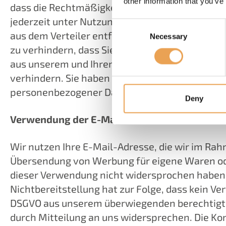
other information that you’ve
dass die Rechtmäßigkeit der aufgrund der Einwi
jederzeit unter Nutzung des entsprechenden Li
Consent
aus dem Verteiler entfernt. Trotz Entfernung au
Necessary
Selection
zu verhindern, dass Sie in Zukunft Newsletter-E
aus unserem und Ihrem berechtigten Interesse
verhindern. Sie haben das Recht aus Gründen, di
personenbezogener Daten zu widersprechen.
Deny
Verwendung der E-Mail-Adresse für die Zus
Wir nutzen Ihre E-Mail-Adresse, die wir im Rah
Übersendung von Werbung für eigene Waren oder 
dieser Verwendung nicht widersprochen haben. D
Nichtbereitstellung hat zur Folge, dass kein Ver
DSGVO aus unserem überwiegenden berechtigten
durch Mitteilung an uns widersprechen. Die Ko