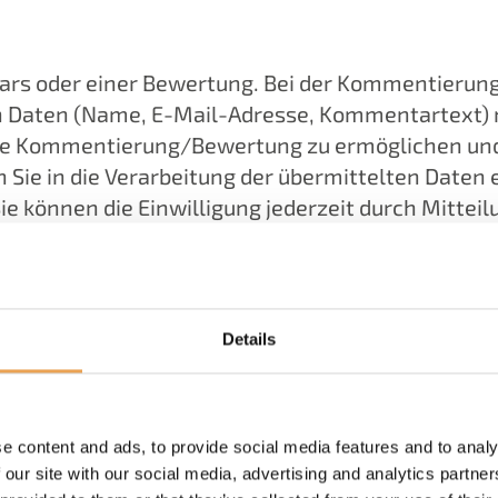
s oder einer Bewertung. Bei der Kommentierung/
 Daten (Name, E-Mail-Adresse, Kommentartext) n
eine Kommentierung/Bewertung zu ermöglichen 
e in die Verarbeitung der übermittelten Daten ei
. Sie können die Einwilligung jederzeit durch Mitte
bis zum Widerruf erfolgten Verarbeitung berührt
Ihres Kommentars/Ihrer Bewertung wird nur der v
endung von Newslettern
Details
ng von Informationen und Angeboten per Newslett
lich dem Zweck der werblichen Ansprache. Hierzu 
e content and ads, to provide social media features and to analy
ng zu unserem Newsletter freiwillig gemacht hab
 our site with our social media, advertising and analytics partn
6 Abs. 1 lit. a DSGVO mit Ihrer Einwilligung. Sie k