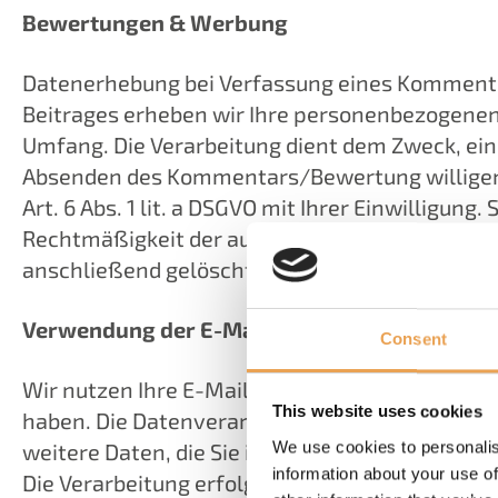
Bewertungen & Werbung
Datenerhebung bei Verfassung eines Kommentar
Beitrages erheben wir Ihre personenbezogenen
Umfang. Die Verarbeitung dient dem Zweck, 
Absenden des Kommentars/Bewertung willigen Si
Art. 6 Abs. 1 lit. a DSGVO mit Ihrer Einwilligung
Rechtmäßigkeit der aufgrund der Einwilligung 
anschließend gelöscht. Bei Veröffentlichung 
Verwendung der E-Mail-Adresse für die Zus
Consent
Wir nutzen Ihre E-Mail-Adresse zur Übersendu
This website uses cookies
haben. Die Datenverarbeitung dient ausschließ
We use cookies to personalis
weitere Daten, die Sie im Rahmen der Anmeldu
information about your use of
Die Verarbeitung erfolgt auf Grundlage des Art. 