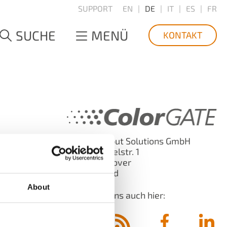
SUPPORT
EN
DE
IT
ES
FR
SUCHE
MENÜ
KONTAKT
Digital Output Solutions GmbH
nen zur
Große Düwelstr. 1
30171 Hannover
Deutschland
-0
About
Sie finden uns auch hier: