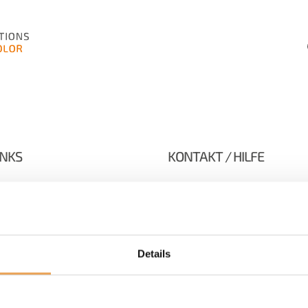
INKS
KONTAKT / HILFE
Bei Fragen stehen wir Ih
Verfügung:
sum
+49 511 94293
hutz
Details
gsbedingungen
ColorGATE Team
Kontaktformular