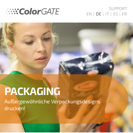
SUPPORT
EN
DE
IT
ES
FR
PACKAGING
Außergewöhnliche Verpackungsdesigns
drucken!