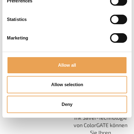
Preferences
Statistics
INK SAVER-
Marketing
TECHNOLOGIE
In der
Verpackungsindustrie
Allow all
ist die Optimierung
des Tintenverbrauchs
Allow selection
entscheidend für
Kosteneinsparungen
und nachhaltiges
Deny
Wirtschaften. Mit der
Ink Saver-Technologie
von ColorGATE können
Sie Ihren