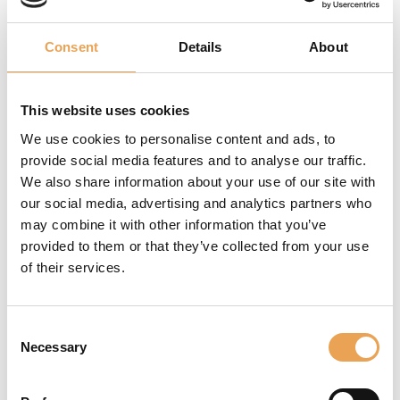
unterstützen Sie bei
der präzisen
Consent
Details
About
Farbwiedergabe auf
jedem Substrat.
Darüber hinaus
This website uses cookies
ermöglicht Ihnen
We use cookies to personalise content and ads, to
unsere optionale
provide social media features and to analyse our traffic.
Unterstützung von
We also share information about your use of our site with
Sonderfarben,
our social media, advertising and analytics partners who
einschließlich
may combine it with other information that you’ve
PANTONE® , die
provided to them or that they’ve collected from your use
Markenintegrität zu
of their services.
wahren und
Sonderfarben zu
reproduzieren.
Consent
Necessary
Selection