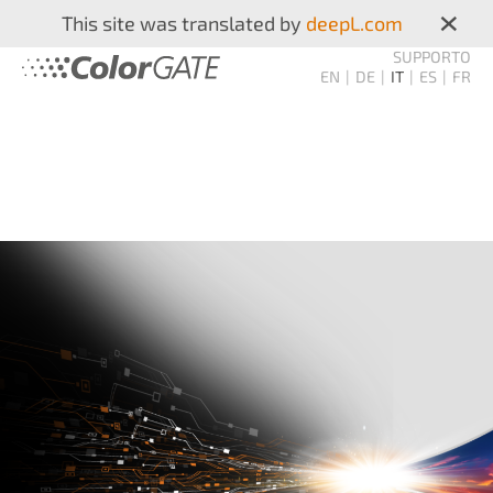
×
This site was translated by
deepL.com
SUPPORTO
EN
DE
IT
ES
FR