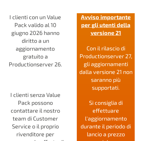
I clienti con un Value
Avviso importante
Pack valido al 10
per gli utenti della
giugno 2026 hanno
versione 21
diritto a un
Con il rilascio di
aggiornamento
Productionserver 27,
gratuito a
gli aggiornamenti
Productionserver 26.
dalla versione 21 non
saranno più
supportati.
I clienti senza Value
Pack possono
Si consiglia di
contattare il nostro
effettuare
team di Customer
l'aggiornamento
Service o il proprio
durante il periodo di
rivenditore per
lancio a prezzo