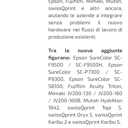
Epson, Fujifilm, Mimaki, Mutoh,
swissQprint e altri ancora,
aiutando le aziende a integrare
senza problemi il nuovo
hardware nei flussi di lavoro di
produzione esistenti.
Tra le nuove aggiunte
figurano:
Epson SureColor SC-
F9500 / SC-F9500H, Epson
SureColor SC-P7300 / SC-
P9300, Epson SureColor SC-
S8100, Fujifilm Acuity Triton,
Mimaki JV200-130 / JV200-160
/ JV200-160B, Mutoh HydrAton
1642, swissQprint Topi 5,
swissQprint Oryx 5, swissQprint
Karibu 2 e swissQprint Karibu S.