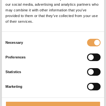
delle attuali funzionalità PDF
our social media, advertising and analytics partners who
insieme agli ultimi
may combine it with other information that you’ve
miglioramenti apportati da
provided to them or that they’ve collected from your use
Adobe. L'aggiornamento offre
of their services.
una maggiore compatibilità,
ottimizzazioni delle prestazioni
e correzioni di bug,
Consent
contribuendo a garantire
Necessary
Selection
un'elaborazione affidabile di file
PDF complessi e risultati di
Preferences
stampa prevedibili.
Compatibilità PDF migliorata
Statistics
Elaborazione affidabile di
lavori complessi
Marketing
Qualità di stampa leader del
settore
Prestazioni e stabilità