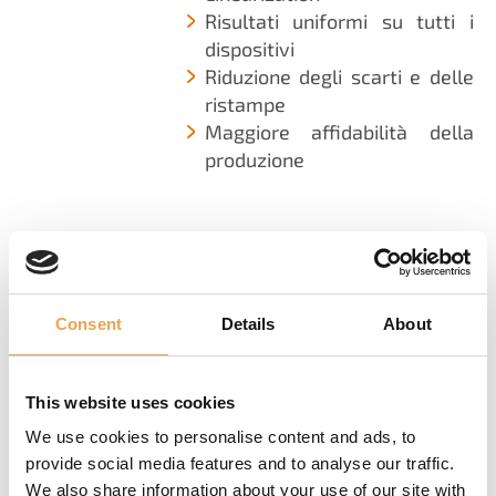
Risultati uniformi su tutti i
dispositivi
Riduzione degli scarti e delle
ristampe
Maggiore affidabilità della
produzione
ADOBE PDF PRINT
Consent
Details
About
ENGINE 7.1
This website uses cookies
Productionserver 26
include
We use cookies to personalise content and ads, to
Adobe PDF Print Engine 7.1
, che
provide social media features and to analyse our traffic.
garantisce il supporto continuo
We also share information about your use of our site with