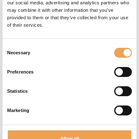
our social media, advertising and analytics partners who
productos, eventos y futuras tendencias.
may combine it with other information that you’ve
provided to them or that they’ve collected from your use
SUSCRÍBETE AL BOLETÍN DE NOTICIAS
of their services.
ENLACES ADICIONALES
Consent
Necessary
Selection
Contacto
FAQ
Pie de imprenta
Preferences
Política de privacidad
Condiciones de uso
Statistics
CONTACTO / AYUDA
Marketing
Para preguntas, por favor contáctenos:
+49 511 94293-0
Allow all