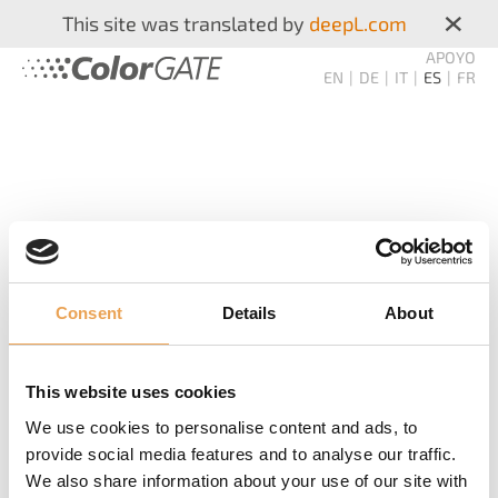
×
This site was translated by
deepL.com
APOYO
EN
DE
IT
ES
FR
Consent
Details
About
COLORGATE
IMPRESIÓN
This website uses cookies
We use cookies to personalise content and ads, to
BOLETÍN DE NOTICIAS
provide social media features and to analyse our traffic.
We also share information about your use of our site with
¡Nunca más te pierdas! Le informamos sobre nuevos