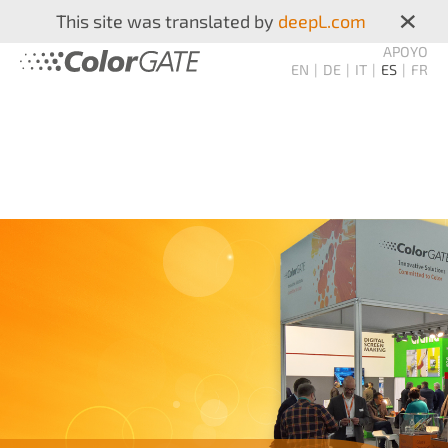
×
This site was translated by
deepL.com
APOYO
EN
DE
IT
ES
FR