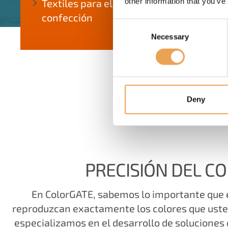
other information that you’ve
Textiles para el hogar, moda y
confección
Consent
Necessary
Selection
Deny
OPTIMIZA
PRECISIÓN DEL C
En ColorGATE, sabemos lo importante que e
reproduzcan exactamente los colores que uste
especializamos en el desarrollo de soluciones