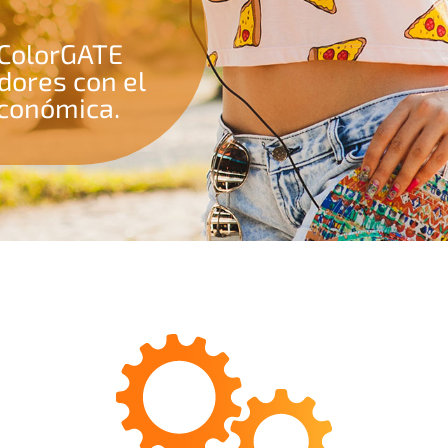
. ColorGATE
dores con el
económica.