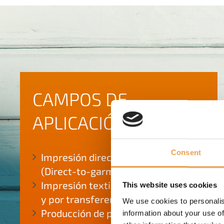
CAMPOS DE
APLICACIÓN
Consent
Impresión directa sobre prenda
(Direct-to-garment)
Impresión textil rollo a rollo (directa
This website uses cookies
y por transferencia)
We use cookies to personalis
Producción de piezas cortadas
information about your use of