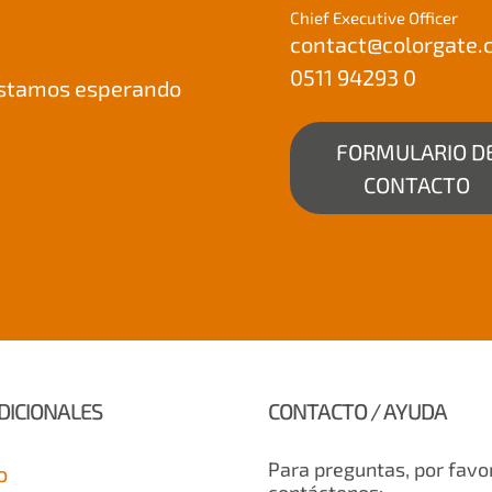
Chief Executive Officer
contact@
colorgate
0511 94293 0
 Estamos esperando
FORMULARIO D
CONTACTO
DICIONALES
CONTACTO / AYUDA
Para preguntas, por favo
o
contáctenos: