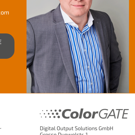
.com
E
Digital Output Solutions GmbH
r
Grosse Duewelstr. 1