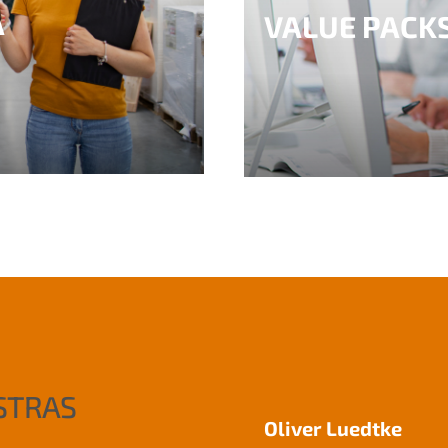
A
VALUE PACK
STRAS
Oliver Luedtke