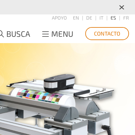
×
APOYO
EN
DE
IT
ES
FR
BUSCA
MENU
CONTACTO