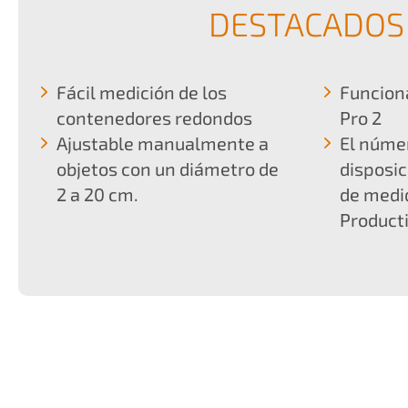
DESTACADOS
Fácil medición de los
Funciona
contenedores redondos
Pro 2
Ajustable manualmente a
El númer
objetos con un diámetro de
disposi
2 a 20 cm.
de medid
Product