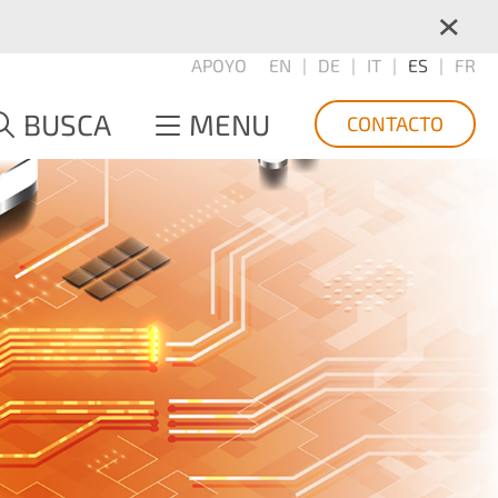
×
APOYO
EN
DE
IT
ES
FR
BUSCA
MENU
CONTACTO