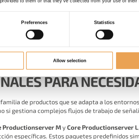
 provided to them or that they’ve collected from your use of their
Preferences
Statistics
Allow selection
ONALES PARA NECESID
familia de productos que se adapta a los entornos
o si gestiona complejos flujos de trabajo de señali
e Productionserver M
y
Core Productionserver L
ón específicas. Estos paquetes predefinidos simp