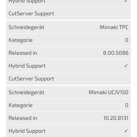
✓
Mimaki TPC
0
8.00.5086
✓
Mimaki UCJV150
0
10.20.8131
✓