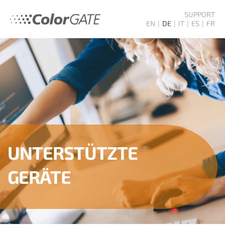
SUPPORT
EN
DE
IT
ES
FR
UNTERSTÜTZTE
GERÄTE