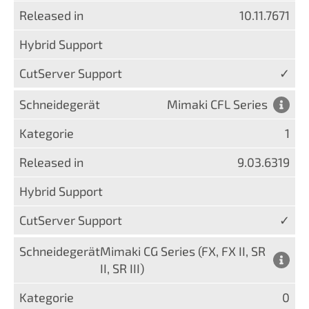
10.11.7671
✓
Mimaki CFL Series
1
9.03.6319
✓
Mimaki CG Series (FX, FX II, SR
II, SR III)
0