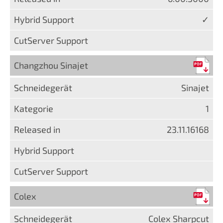
✓
Changzhou Sinajet
Sinajet
1
23.11.16168
Colex
Colex Sharpcut