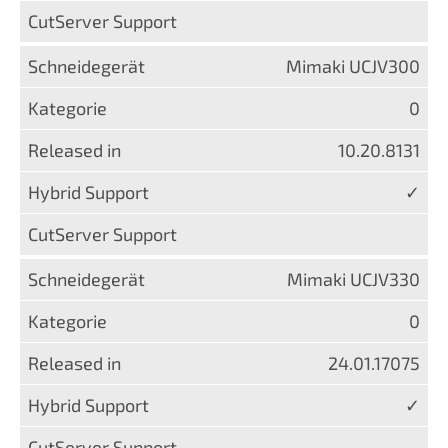
Mimaki UCJV300
0
10.20.8131
✓
Mimaki UCJV330
0
24.01.17075
✓