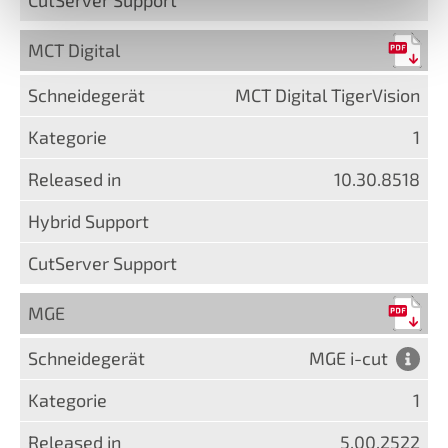
MCT Digital
MCT Digital TigerVision
1
10.30.8518
MGE
MGE i-cut
1
5.00.2522