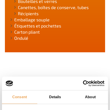
Bouteilles et verres
Canettes, boîtes de conserve, tubes
Récipients
Emballage souple
Étiquettes et pochettes
Carton pliant
Ondulé
Consent
Details
About
CE QUE NOUS PROPOSONS