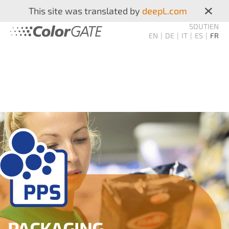
×
This site was translated by
deepL.com
SOUTIEN
EN
DE
IT
ES
FR
PACKAGING