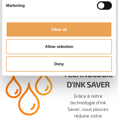
d'accompagnement à
Marketing
l'aide du Spectral Spot
Module, pour autant
que vous disposiez
d'un compte
Allow all
PantoneLIVE.
Allow selection
Deny
TECHNOLOGIE
D'INK SAVER
Grâce à notre
technologie d'Ink
Saver, vous pouvez
réduire votre