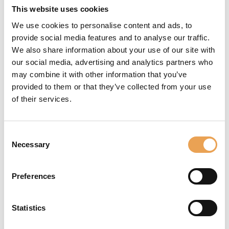
This website uses cookies
GÉRER LES
We use cookies to personalise content and ads, to
COULEURS DE
provide social media features and to analyse our traffic.
We also share information about your use of our site with
LA MARQUE
our social media, advertising and analytics partners who
may combine it with other information that you’ve
Grâce à nos outils de
provided to them or that they’ve collected from your use
gestion des couleurs,
of their services.
nous garantissons une
reproduction précise
et cohérente des
Consent
couleurs, quel que soit
Necessary
Selection
le support : papier,
étiquettes, carton
Preferences
ondulé ou objet direct
! De plus, nous
Statistics
prenons également en
charge les couleurs