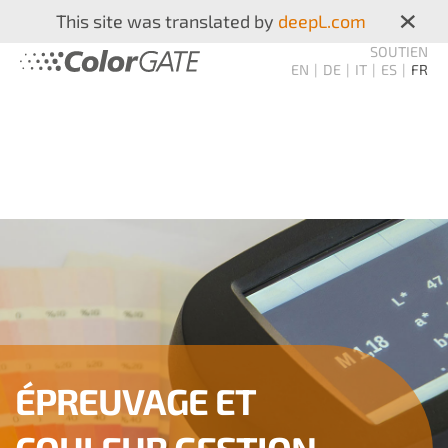
×
This site was translated by
deepL.com
SOUTIEN
EN
DE
IT
ES
FR
ÉPREUVAGE ET