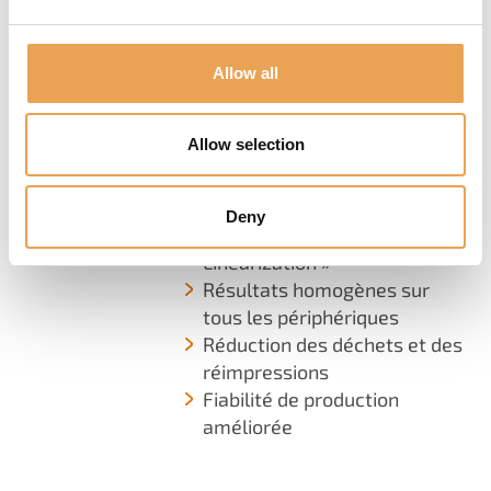
d’impression constante sur
l’ensemble des périphériques
de production. Actuellement
Allow all
disponible pour les produits
Industrial Productionserver.
Allow selection
Recalibrage rapide de
l'imprimante
Deny
Nouvelle technologie « Base
Linearization »
Résultats homogènes sur
tous les périphériques
Réduction des déchets et des
réimpressions
Fiabilité de production
améliorée