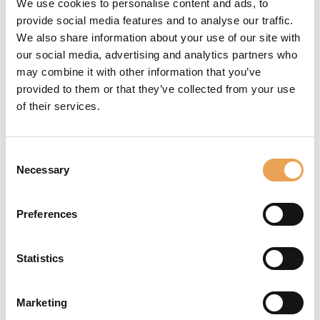
We use cookies to personalise content and ads, to
provide social media features and to analyse our traffic.
NOUVEL ASSISTANT
We also share information about your use of our site with
DE LINÉARISATION
our social media, advertising and analytics partners who
may combine it with other information that you’ve
PLUS
provided to them or that they’ve collected from your use
of their services.
Productionserver 26
présente
le nouvel Assistant de
linéarisation Plus, qui combine
Consent
l’Assistant de linéarisation
Necessary
Selection
éprouvé à la technologie
innovante de linéarisation de
Preferences
base. Ce nouveau module
permet de recalibrer
Statistics
rapidement les systèmes
d’impression, de compenser
l’usure des têtes d’impression
Marketing
et de maintenir une qualité