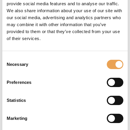
provide social media features and to analyse our traffic.
service. En cas de résiliation, le logiciel cesse de
We also share information about your use of our site with
fonctionner.
our social media, advertising and analytics partners who
may combine it with other information that you’ve
VALUE PACK SUBSCRIPTION
provided to them or that they’ve collected from your use
Lorsque vous choisissez d'acheter votre logiciel
of their services.
(licence perpétuelle), le Value Pack Subscription
vous permet de protéger votre flux d'impression.
Le Value Pack Subscription est valable un an et est
Consent
Necessary
facturé à hauteur de 18 % de la valeur de votre
Selection
licence par an. Il est renouvelé automatiquement
s'il n'est pas annulé trois mois avant la date
Preferences
d'expiration.
Statistics
Marketing