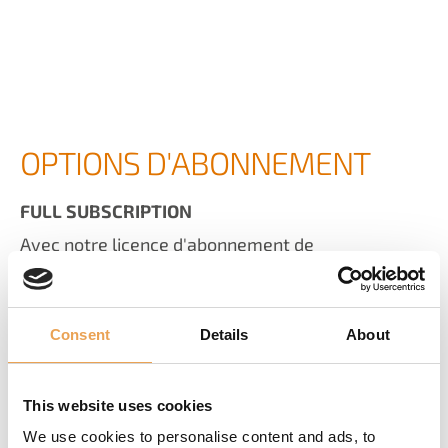
OPTIONS D'ABONNEMENT
FULL SUBSCRIPTION
Avec notre licence d'abonnement de
Productionserver, Filmgate ou Proofgate, vous
louez le logiciel sur la base d'une redevance
annuelle. Le Value Pack avec tous ses avantages
Consent
Details
About
est inclus dans l'abonnement. Ainsi, le Full
Subscription combine un support continu avec un
contrôle des coûts optimal. Il est renouvelé
This website uses cookies
automatiquement, sauf s'il est résilié trois mois
We use cookies to personalise content and ads, to
avant l'expiration et facturé avant la période de