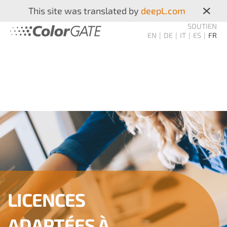
×
This site was translated by
deepL.com
SOUTIEN
EN
DE
IT
ES
FR
LICENCES
ADAPTÉES À