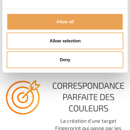
meilleure
planifiabilité, ce qui se
traduit par une
Allow all
réduction des déchets
et un meilleur retour
Allow selection
sur investissement.
Deny
CORRESPONDANCE
PARFAITE DES
COULEURS
La création d'une target
Fingerprint qui passe par les