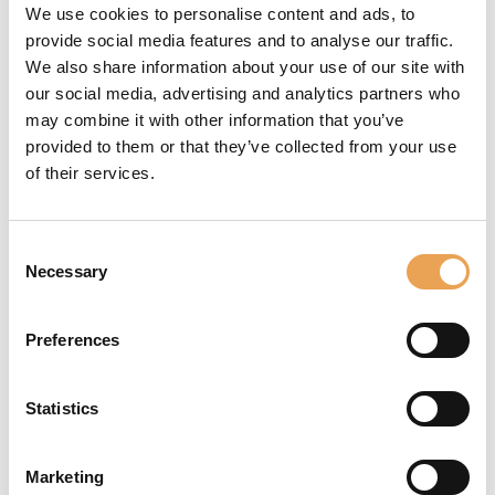
We use cookies to personalise content and ads, to
réimprimer et de faire
provide social media features and to analyse our traffic.
correspondre les
We also share information about your use of our site with
couleurs des tirages
our social media, advertising and analytics partners who
précédents sans avoir
may combine it with other information that you’ve
à procéder à des
provided to them or that they’ve collected from your use
itérations nécessitant
of their services.
des experts
hautement qualifiés.
Cela permet de gagner
Consent
du temps tout en
Necessary
Selection
éliminant
l'imprévisibilité des
Preferences
corrections manuelles
de fichiers. En utilisant
Statistics
le Fingerprint Module,
vous pouvez atteindre
une plus grande
Marketing
productivité et une