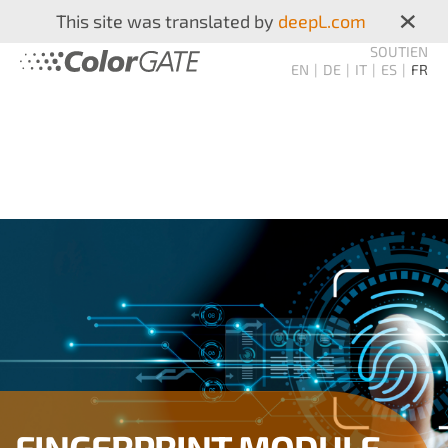
×
This site was translated by
deepL.com
SOUTIEN
EN
DE
IT
ES
FR
FINGERPRINT MODULE