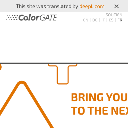
×
This site was translated by
deepL.com
SOUTIEN
EN
DE
IT
ES
FR