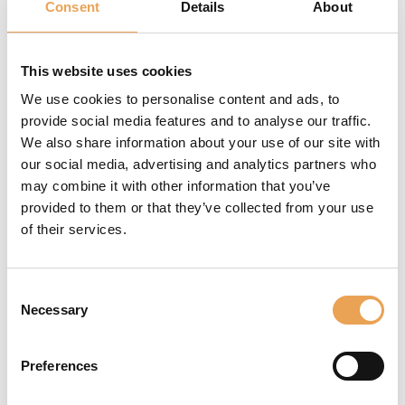
Consent
Details
About
Ou
restaurez la
sauvegarde
(si vous avez
déjà sauvegardé
This website uses cookies
l'ancienne version) via
We use cookies to personalise content and ads, to
Options
>
Configuration
provide social media features and to analyse our traffic.
système
>
Restaurer
.
We also share information about your use of our site with
Consultez
cette vidéo
ou
our social media, advertising and analytics partners who
cet article de techblog
may combine it with other information that you’ve
pour obtenir plus
provided to them or that they’ve collected from your use
d'informations sur la
of their services.
sauvegarde et la
restauration.
Consent
Necessary
Selection
Preferences