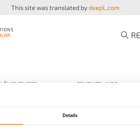
This site was translated by
deepL.com
R
PLÉMENTAIRES
CONTACT / AIDE
Pour toute question, veui
ez
contacter :
Details
s légales
+49 511 94293
e de confidentialité
ns d'utilisation