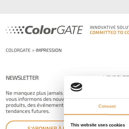
COLORGATE
IMPRESSION
NEWSLETTER
LIENS SUP
Ne manquez plus jamais rien ! Nous
Contact
vous informons des nouveaux
FAQ
produits, des événements et des
Consent
Mention
tendances futures.
Politiqu
This website uses cookies
Conditio
S'ABONNER À LA