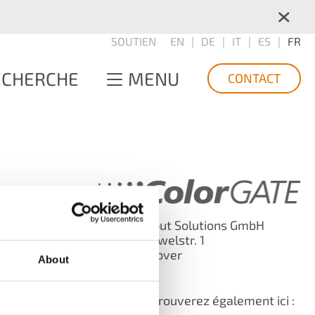
×
SOUTIEN
EN
DE
IT
ES
FR
ECHERCHE
MENU
CONTACT
Digital Output Solutions GmbH
llez nous
Grosse Duewelstr. 1
30171 Hannover
About
Allemagne
-0
Vous nous trouverez également ici :