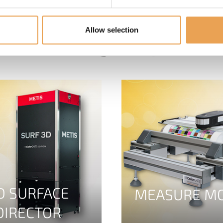
Allow selection
HARDWARE
D SURFACE
MEASURE M
DIRECTOR