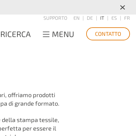
×
SUPPORTO
EN
DE
IT
ES
FR
RICERCA
MENU
CONTATTO
ri, offriamo prodotti
mpa di grande formato.
 della stampa tessile,
erfetta per essere il