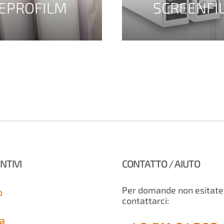
EPROFILM
SCREENFI
NTIVI
CONTATTO / AIUTO
Per domande non esitate
o
contattarci:
a