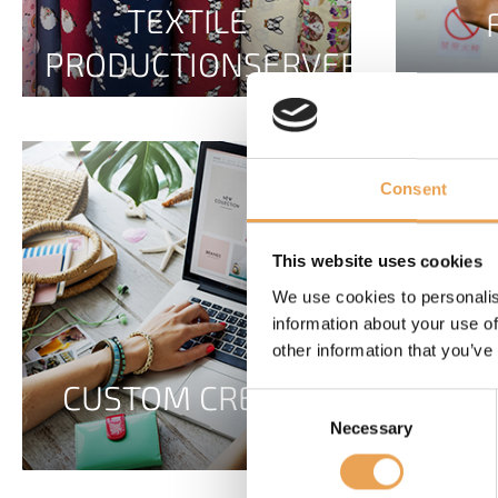
TEXTILE
PRODUCTIONSERVER
Consent
This website uses cookies
We use cookies to personalis
information about your use of
other information that you’ve
CUSTOM CREATE
Consent
Necessary
Selection