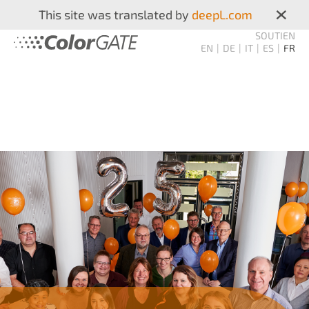
×
This site was translated by
deepL.com
SOUTIEN
EN
DE
IT
ES
FR