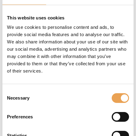
This website uses cookies
2'000
We use cookies to personalise content and ads, to
provide social media features and to analyse our traffic.
We also share information about your use of our site with
Conducteurs
our social media, advertising and analytics partners who
may combine it with other information that you’ve
provided to them or that they’ve collected from your use
19'000
of their services.
Installations
Consent
Necessary
Selection
ColorGATE propose un portefeuille innovant,
Preferences
personnalisé et modulaire de solutions logicielles
et matérielles pour les applications d'impression
et de décoration industrielles tout au long de la
Statistics