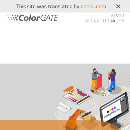
×
This site was translated by
deepL.com
APOYO
EN
DE
IT
ES
FR