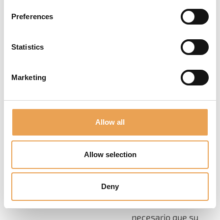
imprenta adecuada, de
Preferences
forma automática.
Statistics
Marketing
INTEGRACIÓN
SIN
Allow all
PROBLEMAS
Allow selection
Seguro que ya dispone
de muchos programas
informáticos. Para
Deny
cada nueva
herramienta suele ser
necesario que su