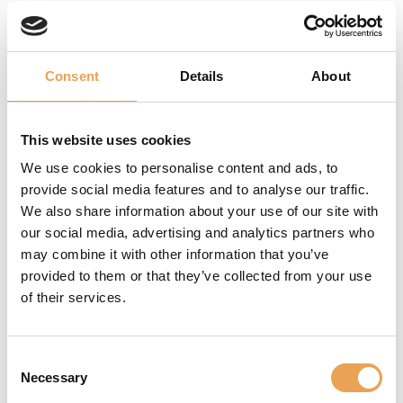
PRODUCTIONSERVER Y REST
API
Consent
Details
About
AUTOMATIZACIÓN
DE PROCESOS
This website uses cookies
We use cookies to personalise content and ads, to
Automatizar sus procesos
provide social media features and to analyse our traffic.
ayuda a crear estándares,
We also share information about your use of our site with
ahorrar tiempo, evitar
our social media, advertising and analytics partners who
errores y, por tanto, ahorrar
may combine it with other information that you’ve
mucho dinero.
provided to them or that they’ve collected from your use
of their services.
Con REST API puede enlazar
todo su flujo de trabajo.
Conecte Productionserver
Consent
Necessary
con su tienda en línea y
Selection
envíelos directamente a la