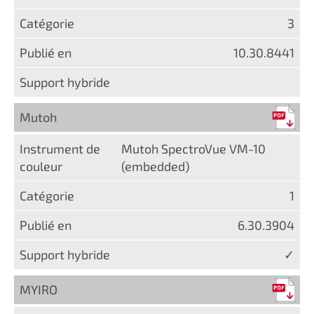
3
10.30.8441
Mutoh
Mutoh SpectroVue VM-10
(embedded)
1
6.30.3904
✓
MYIRO