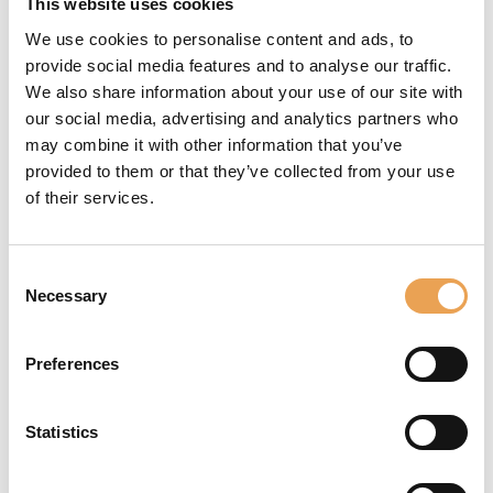
This website uses cookies
We use cookies to personalise content and ads, to
provide social media features and to analyse our traffic.
Konica Minolta
We also share information about your use of our site with
our social media, advertising and analytics partners who
Konica Minolta CM-2600d &
may combine it with other information that you’ve
xy-table
provided to them or that they’ve collected from your use
of their services.
2
9.01.6149
Consent
Necessary
Selection
Konica Minolta FD-5
Preferences
2
Statistics
10.20.8115