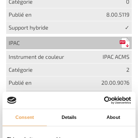
0
8.00.5119
✓
IPAC
IPAC ACMS
2
20.00.9076
IPAC ICMS
Consent
Details
About
2
20.00.9076