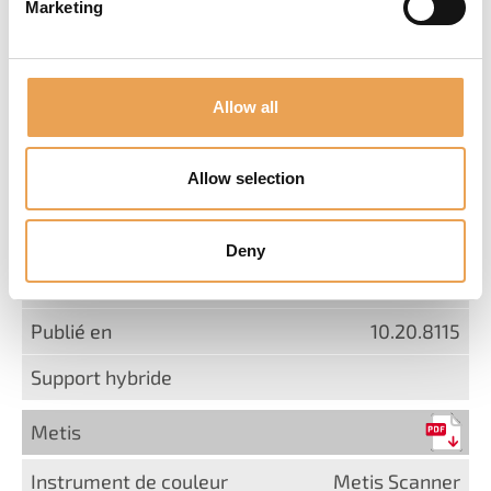
Marketing
Konica Minolta FD-7
2
Allow all
10.20.8115
Allow selection
Konica Minolta FD-9
Deny
2
10.20.8115
Metis
Metis Scanner