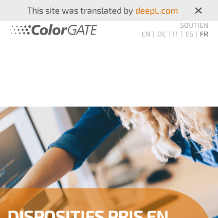
×
This site was translated by
deepL.com
SOUTIEN
EN
DE
IT
ES
FR
DISPOSITIFS PRIS EN