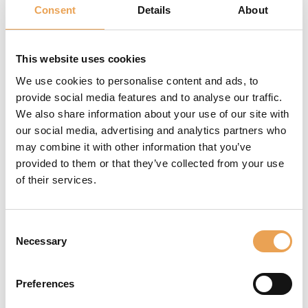
CON PROFILER SUITE
Consent
Details
About
This website uses cookies
We use cookies to personalise content and ads, to
CALIDAD DEL
provide social media features and to analyse our traffic.
We also share information about your use of our site with
COLOR
our social media, advertising and analytics partners who
may combine it with other information that you’ve
La Profiler Suite de
provided to them or that they’ve collected from your use
ColorGATE se utiliza
of their services.
para crear perfiles ICC
precisos con el fin de
optimizar la
Consent
reproducción del color
Necessary
Selection
en los dispositivos de
impresión. Esta
Preferences
función les permite
garantizar que los