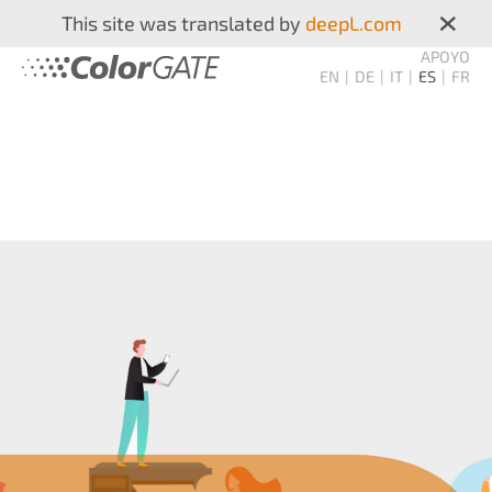
×
This site was translated by
deepL.com
APOYO
EN
DE
IT
ES
FR