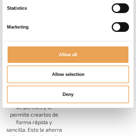
colores que se ven en
Statistics
el monitor coinciden
con los que
Marketing
aparecerán en los
materiales impresos.
Allow all
RENTABLE
Allow selection
Profiler Suite de
ColorGATE automatiza
Deny
el proceso de creación
de perfiles y le
permite crearlos de
forma rápida y
sencilla. Esto le ahorra