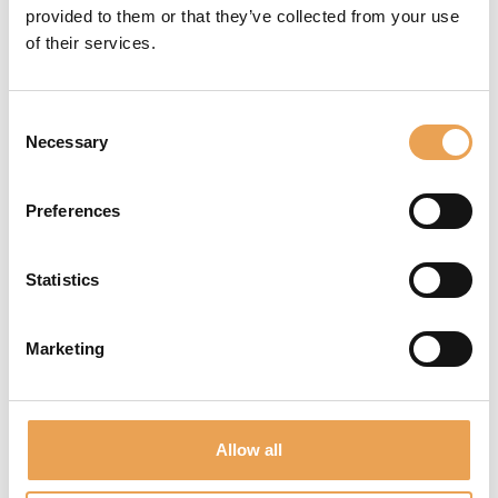
panorama en
provided to them or that they’ve collected from your use
constante evolución
of their services.
de la impresión digital.
Consulte nuestros
Servicios
Consent
profesionales de
Necessary
Selection
gestión del color para
obtener más
Preferences
información.
Statistics
FORMACIONES
Marketing
ESPECIALIZADAS
Libere todo el potencial de
Allow all
su empresa superando
sus retos. Nuestro equipo