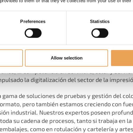
 provided to them or that they’ve collected from your use of their
MÁS INFORMACIÓN
Preferences
Statistics
QUÉ HACEMOS
Allow selection
años, la competencia en software, color y servic
mpulsado la digitalización del sector de la impresió
gama de soluciones de pruebas y gestión del color
formato, pero también estamos creciendo con fue
ión industrial. Nuestros expertos poseen profun
oda su cadena de procesos, tanto si trabaja en la
 embalajes, como en rotulación y cartelería y arte