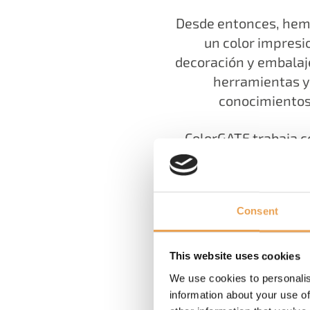
Desde entonces, hemo
un color impresio
decoración y embalaje
herramientas y 
conocimientos
ColorGATE trabaja c
calidad. Nos compro
Consent
This website uses cookies
We use cookies to personalis
information about your use of