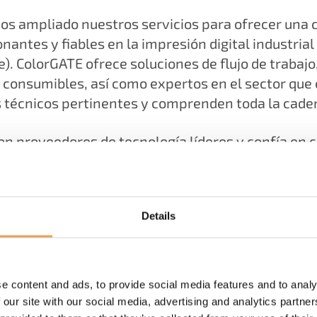
s ampliado nuestros servicios para ofrecer una c
nantes y fiables en la impresión digital industrial 
). ColorGATE ofrece soluciones de flujo de trabajo
consumibles, así como expertos en el sector que 
 técnicos pertinentes y comprenden toda la caden
on proveedores de tecnología líderes y confía en
metemos a ofrecer a nuestros clientes la mejor s
posible y una experiencia de cliente excepcional.
Details
¿Quiere conocernos mejor?
e content and ads, to provide social media features and to analy
 our site with our social media, advertising and analytics partn