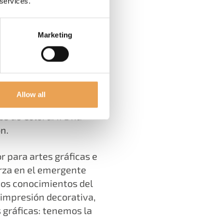
 services.
Marketing
Allow all
ios de ColorGATE ha
n.
 para artes gráficas e
rza en el emergente
dos conocimientos del
 impresión decorativa,
s gráficas: tenemos la