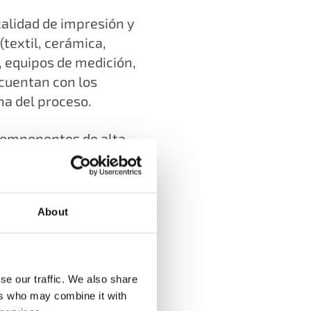
alidad de impresión y
(textil, cerámica,
, equipos de medición,
cuentan con los
a del proceso.
 componentes de alta
olución de impresión
About
se our traffic. We also share
ers who may combine it with