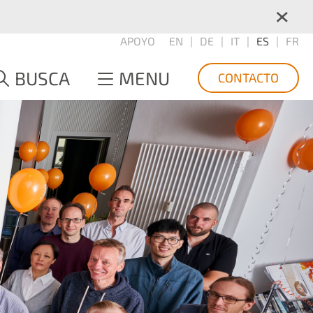
×
APOYO
EN
DE
IT
ES
FR
BUSCA
MENU
CONTACTO