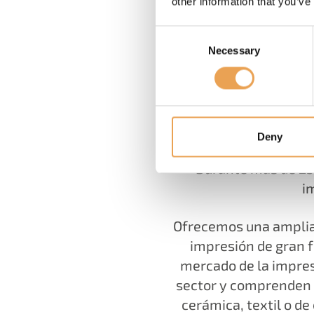
other information that you’ve
Consent
Necessary
Selection
Deny
Durante más de 25 
i
Ofrecemos una amplia 
impresión de gran 
mercado de la impres
sector y comprenden t
cerámica, textil o de