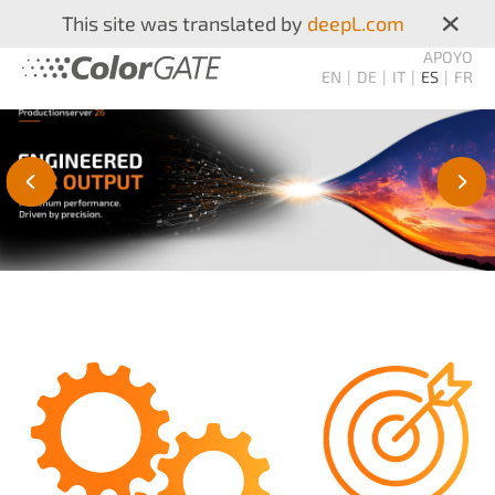
×
This site was translated by
deepL.com
APOYO
EN
DE
IT
ES
FR