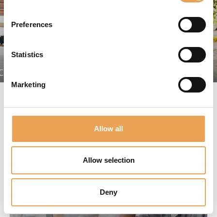
Preferences
Statistics
CIES
EMBALAJE
Marketing
SERVICIO E INFORMACIÓN
Allow all
Allow selection
Deny