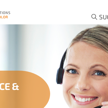
SU
CE &