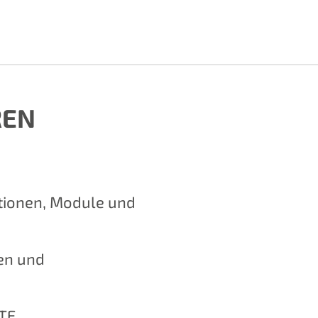
REN
tionen, Module und
en und
TE