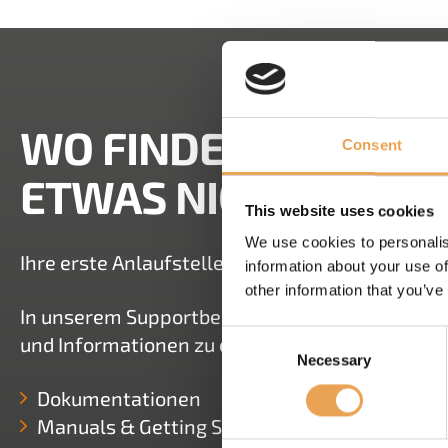
WO FINDE ICH HILFE
Consent
ETWAS NICHT FUNKT
This website uses cookies
We use cookies to personalis
Ihre erste Anlaufstelle ist immer Ihr zuständige
information about your use of
other information that you’ve
In unserem Supportbereich haben Sie mehrere M
Consent
und Informationen zu erhalten:
Necessary
Selection
Dokumentationen
Manuals & Getting Started Guides