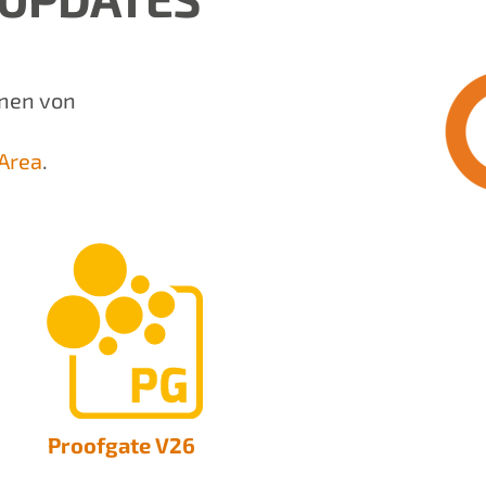
onen von
Area
.
Proofgate V26