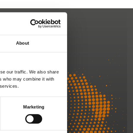
About
se our traffic. We also share
ers who may combine it with
 services.
Wir helfen
Marketing
Ihnen gern