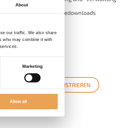
About
Aktuellen Softwaredownloads
Dokumentationen
se our traffic. We also share
Tools
ers who may combine it with
 services.
Web-Support
Marketing
und vielem mehr!
JETZT REGISTRIEREN
Allow all