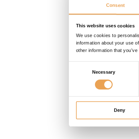
Email
Consent
Passwort
This website uses cookies
We use cookies to personalis
Haben Sie Ihr Passwort ve
information about your use of
other information that you’ve
Consent
Necessary
Selection
Deny