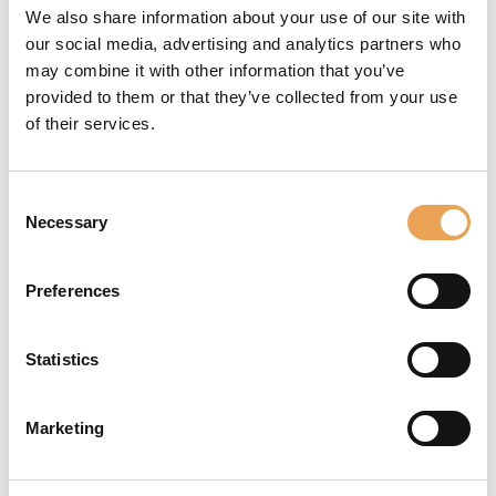
producida a un costo significativamente
We also share information about your use of our site with
menor debido a su menor espesor y a su
our social media, advertising and analytics partners who
capa más delgada.
may combine it with other information that you’ve
Material: película de poliéster
provided to them or that they’ve collected from your use
transparente para tintas de colorantes y
of their services.
pigmentos, respaldada por un
revestimiento antiestático.
Consent
Espesor: 150 micrones
Necessary
Selection
Peso: 175 g/m2
Densidad UV*: DmaxUV 3.5; DminUV 0.13
Resolución máxima*: 85 lpi
Preferences
Densidad óptica*: DmaxOPT 2.7
Statistics
Marketing