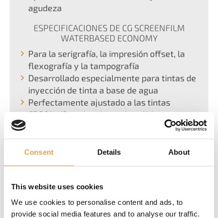
agudeza
ESPECIFICACIONES DE CG SCREENFILM
WATERBASED ECONOMY
Para la serigrafía, la impresión offset, la
flexografía y la tampografía
Desarrollado especialmente para tintas de
inyección de tinta a base de agua
Perfectamente ajustado a las tintas
EPSON K3 y a las tintas de teñido
Compatible con las impresoras de
inyección de tinta estándar de casi todos
los fabricantes
Consent
Details
About
En combinación con la tecnología Filmgate
de ColorGATE y la linealización de 20 lpi a
180 lpi, la mejor solución completa de alta
This website uses cookies
calidad del mercado en la actualidad
We use cookies to personalise content and ads, to
La CG Screenfilm Economy puede ser
provide social media features and to analyse our traffic.