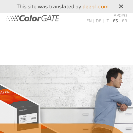
×
This site was translated by
deepL.com
APOYO
EN
DE
IT
ES
FR