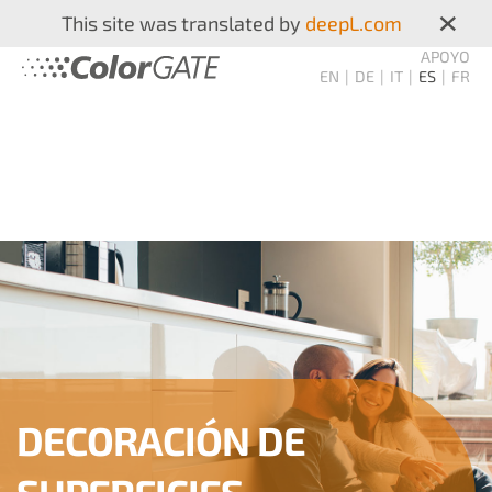
×
This site was translated by
deepL.com
APOYO
EN
DE
IT
ES
FR
DECORACIÓN DE