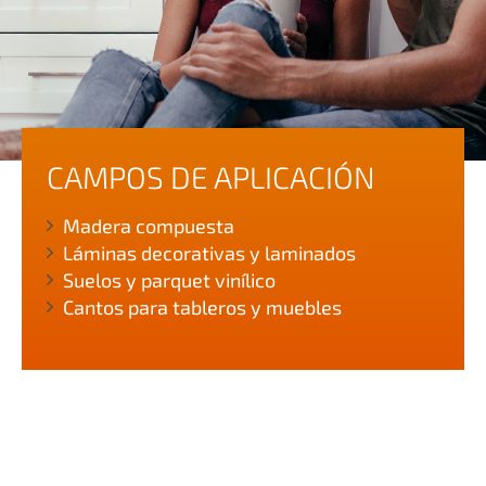
CAMPOS DE APLICACIÓN
Madera compuesta
Láminas decorativas y laminados
Suelos y parquet vinílico
Cantos para tableros y muebles