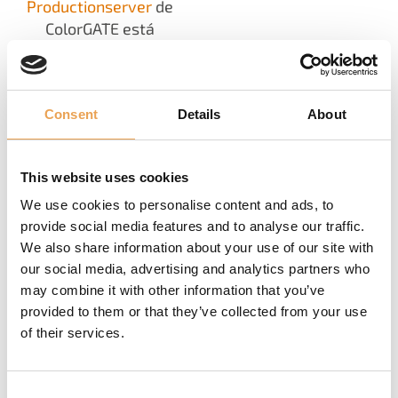
Productionserver
de
ColorGATE está
equipado con potentes
herramientas que le
permiten producir
Consent
Details
About
fácilmente
impresiones de color
correcto y
This website uses cookies
reproducirlas con
precisión. Combinado
We use cookies to personalise content and ads, to
provide social media features and to analyse our traffic.
con la
tecnología
We also share information about your use of our site with
Fingerprint
y el
Color
our social media, advertising and analytics partners who
Correction Loop
may combine it with other information that you’ve
Module
alcanzará
provided to them or that they’ve collected from your use
nuevas cotas de
of their services.
consistencia,
reproducirá
fácilmente los diseños
Consent