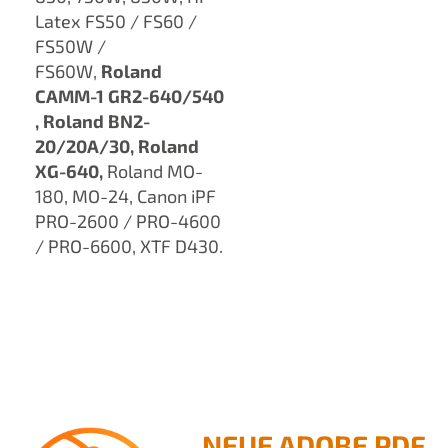
Latex FS50 / FS60 /
FS50W /
FS60W,
Roland
CAMM-1 GR2-640/540​
, Roland BN2-
20/20A/30, Roland
XG-640,
Roland MO-
180, MO-24, Canon iPF
PRO-2600 / PRO-4600
/ PRO-6600, XTF D430.
NEUE ADOBE PDF