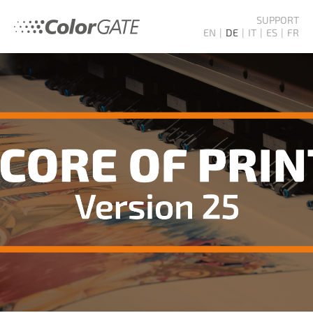
SUPPORT
EN
DE
IT
ES
FR