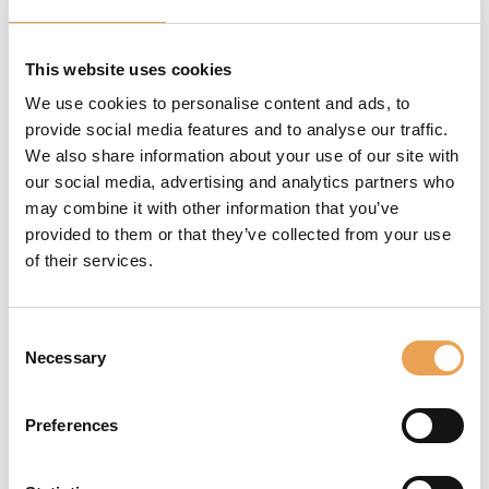
VERBESSERTE
This website uses cookies
CONTAINER- UND
We use cookies to personalise content and ads, to
provide social media features and to analyse our traffic.
PROFILER-
We also share information about your use of our site with
FUNKTIONALITÄTEN
our social media, advertising and analytics partners who
may combine it with other information that you’ve
Update der Komponente für
provided to them or that they’ve collected from your use
Auftragspositionierung im
of their services.
Container​
Die CrossXColor-Bibliothek
Consent
wurde auf V1.22 aktualisiert
Necessary
Selection
Profiler: Unterstützung für
den IT8.7/5 (TC1617)
Preferences