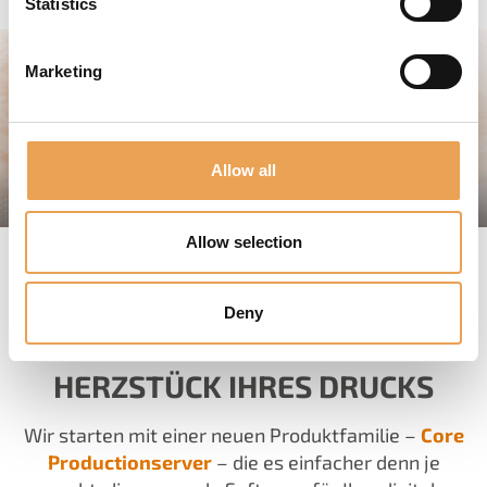
Statistics
Marketing
Allow all
Allow selection
WILLKOMMEN BEI CORE
Deny
PRODUCTIONSERVER – DAS
HERZSTÜCK IHRES DRUCKS
Wir starten mit einer neuen Produktfamilie –
Core
Productionserver
– die es einfacher denn je